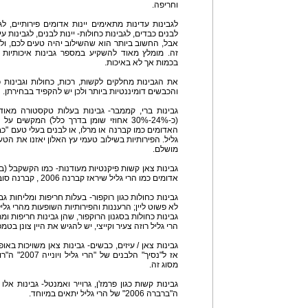
וחריפה.
לגבינות עדינות מתאימים יינות אדומים פירותיים, לג
לבנים כבדים, לגבינות כחולות- יינות לבנים, לגבינות עיז
אבל, החשוב ביותר הוא שהשילוב יהיה טעים לכם, ולא
זה. מומלץ מאוד להשקיע במספר גבינות איכותיות
בכמות אך לא באיכות.
את הגבינות מחלקים לקשות, רכות, כחולות וגבינות כ
והכבשים דומיננטיות ביותר ולכן יש להקפיד בבחירתן.
גבינות ברי, קממבר- גבינות בעלות טקסטורה מאוד 
(כ-24%-30% אחוזי שומן בדרך כלל) המקשים
מושלם.
אדומים כמו הרי גליל שיראז קברנה 2006 , קברנה סובניון 2008, או פינו נואר 2007.
לא פשוט ליין; הרעננות והפירותיות השופעות מהרי גליל סובניון בלאן 008
גבינות כחולות בסגנון הרוקפור, שהן גבינות חריפות ו
הרי גליל רוזה צעיר וקייצי, יש להגיש את היין צונן בטמפרטורה של
גבינות צאן / עיזים, כבשים- גבינות צאן משויכות באופ
מסוג זה.
גבינות קשות כגון פרמז'ן, גרוייר ואמנטל- גבינות אלו 
ה"ברברה 2006" של הרי גליל יתאים במיוחד.