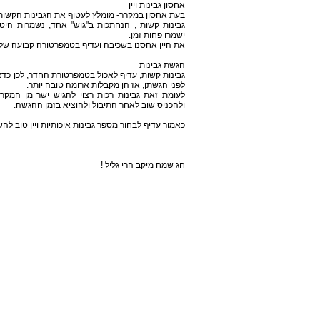
אחסון גבינות ויין
בעת אחסון במקרר- מומלץ לעטוף את הגבינות הקשות ב
גבינות קשות , הנחתכות ב"גוש" אחד, נשמרות היט
ישמרו פחות זמן.
את היין אחסנו בשכיבה ועדיף בטמפרטורה קבועה של 16 מעלות
הגשת גבינות
גבינות קשות, עדיף לאכול בטמפרטורת החדר, לכן כדא
לפני הגשתן, אז הן מקבלות ארומה טובה יותר.
לעומת זאת גבינות רכות רצוי להגיש ישר מן המקר
ולהכניס שוב לאחר התיבול ולהוציא בזמן ההגשה.
כאמור עדיף לבחור מספר גבינות איכותיות ויין טוב ל
חג שמח מיקב הרי גליל !