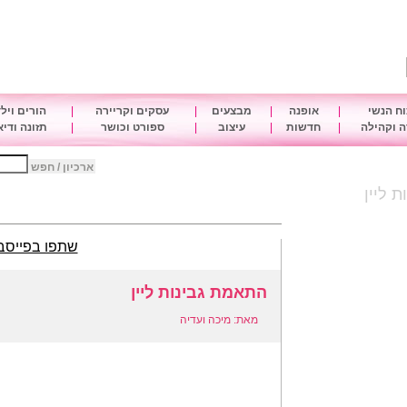
ח הנשי
|
אופנה
|
מבצעים
|
עסקים וקריירה
|
הורים ויל
 וקהילה
|
חדשות
|
עיצוב
|
ספורט וכושר
|
תזונה ודי
ארכיון / חפש
 ליין
שתפו בפייסב
התאמת גבינות ליין
מאת: מיכה ועדיה