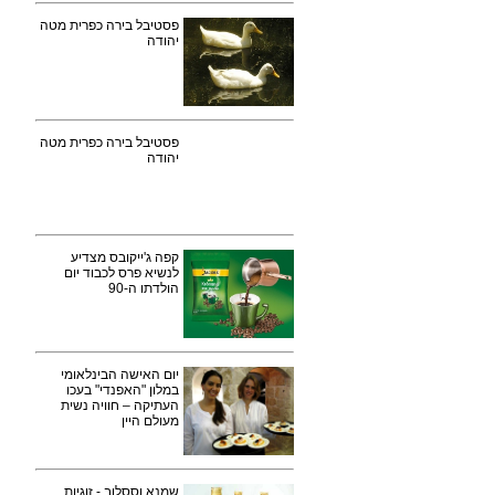
פסטיבל בירה כפרית מטה
יהודה
פסטיבל בירה כפרית מטה
יהודה
קפה ג'ייקובס מצדיע
לנשיא פרס לכבוד יום
הולדתו ה-90
יום האישה הבינלאומי
במלון "האפנדי" בעכו
העתיקה – חוויה נשית
מעולם היין
שמנא וססלוב - זוגיות