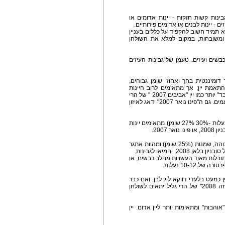
בינות קשות חזקות - יינות אדומים או
ים - יינות לבנים או אדומים פירותיים.
 תמיד חשוב להקפיד על כללים בעניין
 ומשובחות, במקום למלא את השולחן
בשים ועיזים. טעמן של גבינות העיזים
דומיננטית בחך ואחוזי שומן גבוהים,
 על התאמת יין; אך מתאימים לרוב היינות
האדומים כמו קברנה או מרלו, או לבנים בעלי טעם "כבד" יותר כמו יין "אביבים 2007 " של הרי
גליל. הפירותיות בשילוב טעמי עץ האלון יאזנו את הטעמים. גם ה"פינו נואר 2007" ידאג לאיזון
גבינות צאן קשות פיקנטיות מעודנות- כמו הקשקבל (בעלות -30% 27% שומן) מתאימים יינות
גבינות כחולות כגון רוקפור- בעלות חריפות ומליחות גבוהה, שמנות (25% שומן) ומהוות אתגר
2, יחמיאו לגבינות.
מתובלות מאוד העשויות מחלב כבשים, או
 10-12 נעלות.
ן כמעט בלעדי דווקא ליין לבן, ואם כבר
אז ל"נסיך" הלבנים של "הרי גליל ויונייה 2007" ה"רוזה 2008" של הרי גליל יתאים לשולחן
"אוהבות" ומתאימות יותר ליין אדום. יין