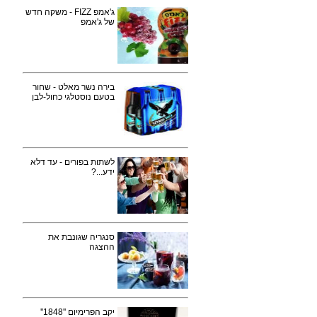
ג'אמפ FIZZ - משקה חדש
של ג'אמפ
בירה נשר מאלט - שחור
בטעם נוסטלגי כחול-לבן
לשתות בפורים - עד דלא
ידע...?
סנגריה שגונבת את
ההצגה
יקב הפרימיום ''1848''