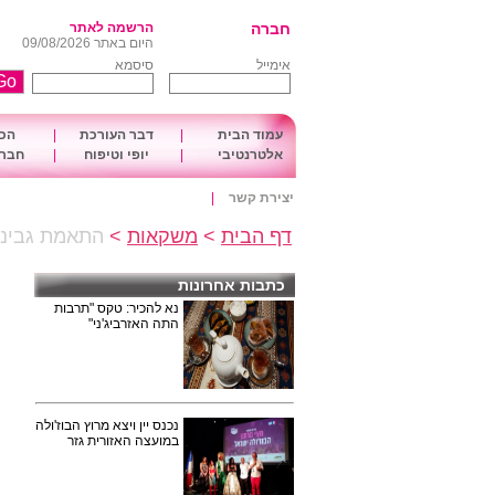
חברה
הרשמה לאתר
היום באתר 09/08/2026
אימייל
סיסמא
עמוד הבית
|
דבר העורכת
|
הכו
אלטרנטיבי
|
יופי וטיפוח
|
חברה
יצירת קשר
|
דף הבית
>
משקאות
>
התאמת גבינות
כתבות אחרונות
נא להכיר: טקס "תרבות
התה האזרביג'ני"
נכנס יין ויצא מרוץ הבוז'ולה
במועצה האזורית גזר