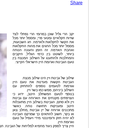
Share
יקב הרי גליל שוכן במרומי הרי נפתלי לצד
שדות חקלאיים ומטעי פרי, ומסמל יותר מכל
את הקשר לחקלאות ולאדמה. חג השבועות,
מסמל יותר מכל החגים את מהות החקלאות
ואהבת האדמה. זה הזמן והעונה הנוחה
ביותר, לשוטט בין כרמי הגליל, היקבים
והמחלבות ולהתענג על השילוב המנצח בין
טעם הגבינות וארומת היין הישראלי הקייצי.
שילוב של גבינות ויין הינו שילוב מנצח.
הגבינות הקשות מעדנות את טעם היין
וגורמות לטעמים נוספים להתחזק עם
השילוב ביניהם, ממש כמו בשר ויין.
בנוסף לטעם המשתלב היטב, ידוע כי
הצרפתים מקנחים את הארוחה עם גבינות
ויין ולא סתם, הגבינות בשילוב היין מתעכלות
היטב ומעניקות תחושה נוחה. כאשר
מתכננים ארוחה של יין וגבינות ,מחלב צאן
או בקר, חשוב להתאים כך שמרקם הגבינה
לא יהיה חזק ודומיננטי מידי ויעפיל על טעם
וארומת היין.
היין צריך לספק ניגוד מחמיא למליחות של הגבינה. חבל