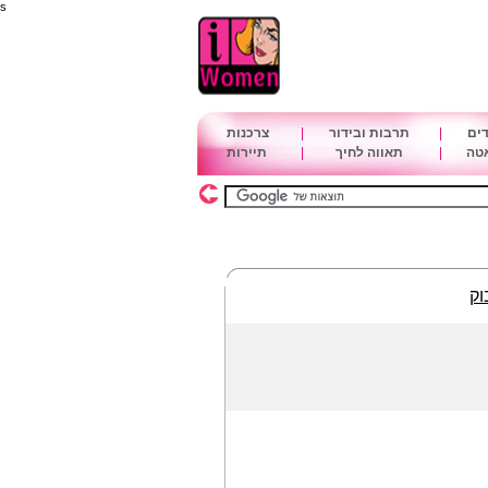
s
דים
|
תרבות ובידור
|
צרכנות
אטה
|
תאווה לחיך
|
תיירות
וק