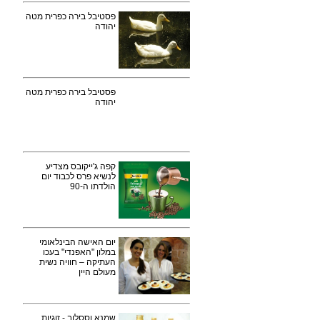
פסטיבל בירה כפרית מטה
יהודה
פסטיבל בירה כפרית מטה
יהודה
קפה ג'ייקובס מצדיע
לנשיא פרס לכבוד יום
הולדתו ה-90
יום האישה הבינלאומי
במלון "האפנדי" בעכו
העתיקה – חוויה נשית
מעולם היין
שמנא וססלוב - זוגיות