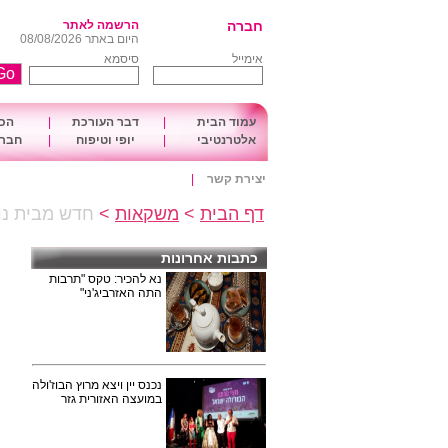
חברה
הרשמה לאתר
היום באתר 08/08/2026
אימייל
סיסמא
עמוד הבית
|
דבר העורכת
|
הכו
אלטרנטיבי
|
יופי וטיפוח
|
חברה
יצירת קשר
|
דף הבית
>
משקאות
>
חדש מבית נופ
כתבות אחרונות
נא להכיר: טקס "תרבות
התה האזרביג'ני"
נכנס יין ויצא מרוץ הבוז'ולה
במועצה האזורית גזר