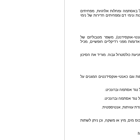
ל באסתמה ומחלות אלרגיות, מפחיתים
 ונימי דם ומפחיתים חדירות של נימי
אנטי-אוקסידנט), משפר מטבוליזם של
ומות מפני רדיקליים חופשיים, מכיל
ניעת כולסטרול גבוה. מוריד את הסיכון
תות וגם כאנטי-אוקסידנטים המגנים על
ל נגד אסתמה וברונכיט.
ל נגד אסתמה וברונכיט.
גדת עוויתות, אנטיספטית.
ום. ניתן למהול בכוס מים, מיץ או משקה, וכן ניתן לשתות