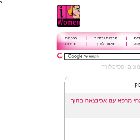
s
דים
|
תרבות ובידור
|
צרכנות
אטה
|
תאווה לחיך
|
תיירות
ונים ופסיפלורה
וק
מחי מרפא עם אכינצאה בתוך