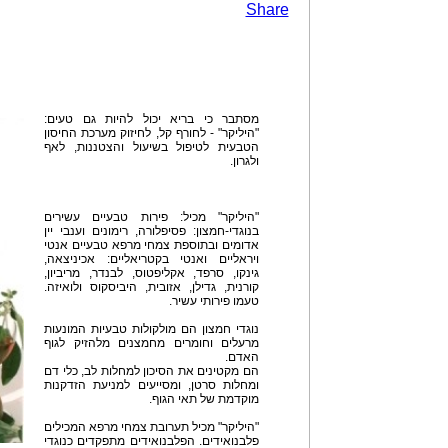
Share
מסתבר כי בריא יכול להיות גם טעים:
"היליקר" - לחורף קל, לחיזוק מערכת החיסון
הטבעית לטיפול בשיעול והצטננות, לאף
ולגרון.
"היליקר" מכיל: פירות טבעיים עשירים
בנוגדי-חמצון: פסיפלורה, רימונים וענבי יין
אדומים ובתוספת צמחי מרפא טבעיים אנטי
ויראליים ואנטי בקטריאליים: אכיניצאה,
גינקו, סרפד, אקליפטוס, לבנדר, מריביון,
קורנית, גדילן, אזובית, היביסקוס ולואיזה.
טעמו פירותי עשיר.
נוגדי חמצון הם מולקולות טבעיות המונעות
מרעלים וחומרים מחמצנים מלהזיק לגוף
האדם.
הם מקטינים את הסיכון למחלות לב, כלי דם
ומחלות סרטן, ומסייעים למניעת הזדקנות
מוקדמת של תאי הגוף.
"היליקר" מכיל תערובת צמחי מרפא המכילים
פלבנואידים. הפלבנואידים מתפקדים כנוגדי