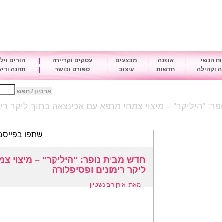
ח הנשי
|
אופנה
|
מבצעים
|
עסקים וקריירה
|
הורים ויל
 וקהילה
|
חדשות
|
עיצוב
|
ספורט וכושר
|
תזונה ודי
ארכיון / חפש
ר: "היליקר" – מיצוי צמחי מרפא עם אכינצאה בתוך ליקר רימ
שתפו בפייסב
חדש מבית נופר: "היליקר" – מיצוי צ
ליקר רימונים ופסיפלורה
מאת: אירן רובינשטיין