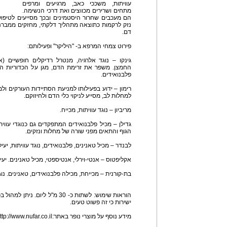
עוויתות, משככי כאב, מרגיעים ומרפים
מתחים ושרירים מכווצים ואת דרכי הנשימה.
הם מעכבים שחרור היסטמינים ובכך מסייעים לטיפו
נזק לרקמות כתוצאה מתהליך דלקתי, מחזקים ממברנות
דם.
פירוט צמחי המרפא ב- "היליקר" ופעילותם:
גינקו – נוגד אלרגיה, מנטרל רדיקלים חופשיים (
החמצן. משפר את זרימת הדם, מגן על הכדוריות האד
פלבנואידים.
רימון – ידוע בפעילותו למניעת הסתיידות העורקים ולמ
למחלות לב, מסייע לניקוי כלי הדם ולחיזוקם.
מריביון – נוגד עוויתות, מכייח.
גדילן – מכיל פלבנואידים המתפקדים גם כנוגדי עווי
הגוף והתאים מפני שורה של מחלות ונזקים.
לבנדר – מכיל טאנינים, פלבנואידים, נוגד עוויתות, יעי
אקליפטוס – אנטי-וירלי, אנטיספטי, מכיל טאנינים. יעי
בת-קורנית – מכייחת, מכילה פלבנואידים, טאנינים. נו
הוראות שימוש: לשתות כ- 30 מ"ל לי
ישירות כי זה פשוט טעים.
מידע נוסף על מוצרי נופר באתר:http://www.nufar.co.il