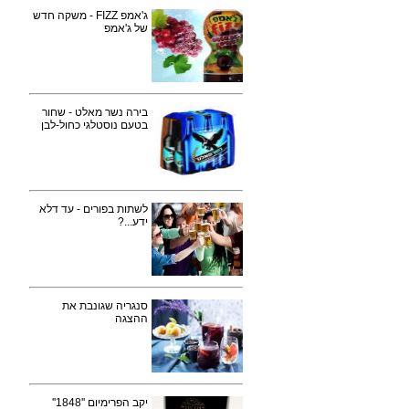
ג'אמפ FIZZ - משקה חדש
של ג'אמפ
בירה נשר מאלט - שחור
בטעם נוסטלגי כחול-לבן
לשתות בפורים - עד דלא
ידע...?
סנגריה שגונבת את
ההצגה
יקב הפרימיום ''1848''