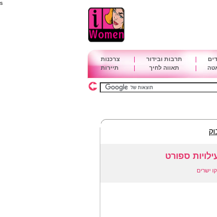
s
דים
|
תרבות ובידור
|
צרכנות
אטה
|
תאווה לחיך
|
תיירות
וק
ילויות ספורט
ו ישרים