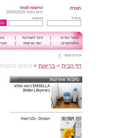
חברה
הרשמה לאתר
היום באתר 08/08/2026
אימייל
סיסמא
עמוד הבית
|
דבר העורכת
|
הכו
אלטרנטיבי
|
יופי וטיפוח
|
חברה
יצירת קשר
|
דף הבית
>
בריאות
>
טיפים להקלת כ
כתבות אחרונות
EMSELLA כיסא הפלא
בשיווקBetter Life
ויטמיןD - ולבריאות!