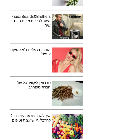
Beards&Brothers מוצרי
שיער לגברים מבית חיים
שיר
אוהבים כפליים ב'אופטיקה
עיניים'
כורכומין ליקוויד ג'ל של
חברת סופהרב
איך לשפר מראה עור רפוי?
להרבלייף יש עצות וטיפים