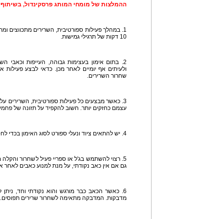
ההמלצות של מומחי המותג פרסקינדול, בשיתוף 
10 דקות של תרגילי גמישות.
2. בתום אימון בעצימות גבוהה, העייפות וכאבי הש
ולעיתים אף יומיים לאחר מכן. כדאי לבצע פעילות איר
שחרור השרירים.
3. כאשר מבצעים כל פעילות ספורטיבית, השרירים עלי
עצמם כחזקים יותר. חשוב להקפיד על תזונה של פחמימו
4. יש להתאים ציוד ונעלי ספורט לסוג האימון בכדי לחסוך מהגוף כאבים מיותרים.
5. רצוי להשתמש בג'ל או ספריי פעיל לשחרור והקלה מ
גם אם אין כאב נקודתי, על מנת למנוע כאבים לאחר אי
מדבקות. המדבקה מתאימה לשחרור שרירים תפוסים.