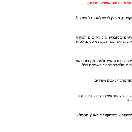
מאמן הריצה מושיקו ישרים:
1. במהלך פעילות ספורטיבית, השרירים מתכווצים ומתקצרים, מומלץ לבצע לאחר כל אימון 5-
רירים בעקבותיו יגיעו רק ביום למחרת
ובית קלה כגון: רכיבת אופניים, לסיוע
הם עבדנו נפגעים ולאחר מכן בונים את
ת וחלבונים לחיזוק השרירים הללו.
יידית, לאחר אימון בעצימות גבוהה וכן,
מון.
6. כאשר הכאב כבר מורגש והוא נקודתי וחד, ניתן להשתמש בפרסקינדול פאטץ המכיל 5