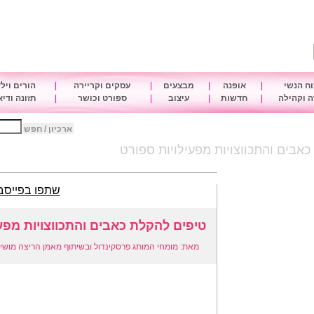
ח הנשי
|
אופנה
|
מבצעים
|
עסקים וקריירה
|
הורים ויל
 וקהילה
|
חדשות
|
עיצוב
|
ספורט וכושר
|
תזונה ודי
ארכיון / חפש
אבים והתכווצויות מפעילויות ספורט
שתפו בפייסב
טיפים להקלת כאבים והתכווצויות מפע
מאת: מומחי המותג פרסקינדול ובשיתוף מאמן הריצה מושיק