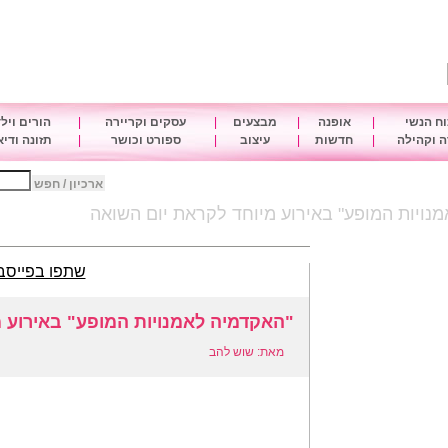
ח הנשי
|
אופנה
|
מבצעים
|
עסקים וקריירה
|
הורים ויל
 וקהילה
|
חדשות
|
עיצוב
|
ספורט וכושר
|
תזונה ודי
ארכיון / חפש
נויות המופע" באירוע מיוחד לקראת יום השואה
שתפו בפייסב
"האקדמיה לאמנויות המופע" באירוע 
מאת: שוש להב