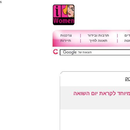
s
דים
|
תרבות ובידור
|
צרכנות
אטה
|
תאווה לחיך
|
תיירות
וק
מיוחד לקראת יום השואה