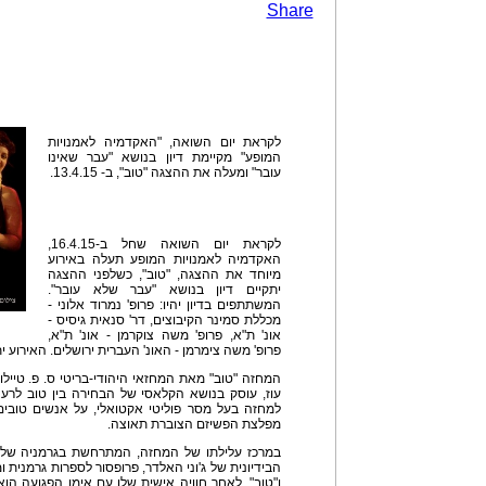
Share
לקראת יום השואה, "האקדמיה לאמנויות
המופע" מקיימת דיון בנושא "עבר שאינו
עובר" ומעלה את ההצגה "טוב", ב- 13.4.15.
לקראת יום השואה שחל ב-16.4.15,
האקדמיה לאמנויות המופע תעלה באירוע
מיוחד את ההצגה, "טוב", כשלפני ההצגה
יתקיים דיון בנושא "עבר שלא עובר".
המשתתפים בדיון יהיו: פרופ' נמרוד אלוני -
מכללת סמינר הקיבוצים, דר' סנאית גיסיס -
אונ' ת"א, פרופ' משה צוקרמן - אונ' ת"א,
פרופ' משה צימרמן - האונ' העברית ירושלים. האירוע יתקיים ביום
המחזה "טוב" מאת המחזאי היהודי-בריטי ס. פ. טיילור
עוז, עוסק בנושא הקלאסי של הבחירה בין טוב לרע בנ
למחזה בעל מסר פוליטי אקטואלי, על אנשים טובים 
מפלצת הפשיזם הצוברת תאוצה.
במרכז עלילתו של המחזה, המתרחשת בגרמניה של ע
הבידיונית של ג'וני האלדר, פרופסור לספרות גרמנית 
ו"טוב". לאחר חוויה אישית שלו עם אימו הפגועה הוא