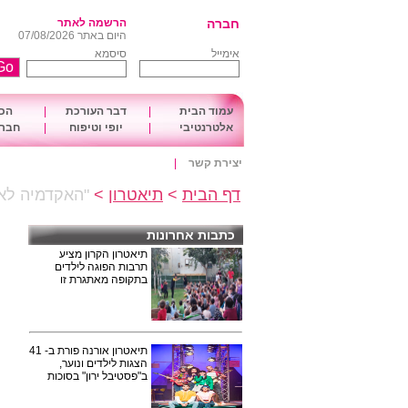
חברה
הרשמה לאתר
היום באתר 07/08/2026
אימייל
סיסמא
עמוד הבית
|
דבר העורכת
|
הכו
אלטרנטיבי
|
יופי וטיפוח
|
חברה
יצירת קשר
|
דף הבית
>
תיאטרון
>
"האקדמיה לאמ
כתבות אחרונות
תיאטרון הקרון מציע
תרבות הפוגה לילדים
בתקופה מאתגרת זו
תיאטרון אורנה פורת ב- 41
הצגות לילדים ונוער,
ב"פסטיבל ירון" בסוכות