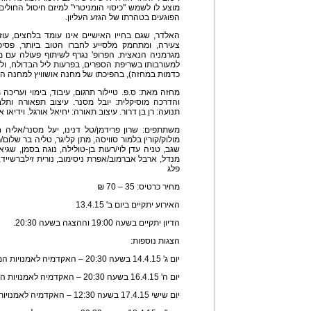
מוצע לו לשמש "כיסוי הומניטרי" למיזם חיסול החולים
הפוגעים בטהרתו של הגזע העליון.
האלדר, שגם בחייו האישיים אינו עומד בלחצים, עו
צעירה, ומתחמק מלסייע לחברו הטוב ביותר, פסיכ
מגרמניה הנאצית. הפרופ' נגרף לשיתוף פעולה עם
למעורבותו בשריפת הספרים, בפרעות ליל הבדולח, ולבס
כדמות במחזה), בהפיכתו של מחנה אושוויץ למחנה ה
מחזה מאת: ס.פ. טיילור תרגום, עיבוד, בימוי ועריכה
והדרכה מוסיקלית: יובל מסנר. עיצוב תפאורה ותלבוש
תנועה: רן בן דרור. עיצוב תאורה: יחיאל אורגל. וידיאו א
משתתפים: שרון פרידמן/טל דנינו, יעל מסנר/אליה 
מולוק/קורין בלמור סוויסה, מתן קליגר, טליה בר שלום/
שגב, טניה עדן לוי/רעות בן-טולילה, נוגה בסמן, שגיא 
מנדל, ארבל אברמוב/אפרת ניסימוב, נורית זילברשייד, 
פלג
מחיר כרטיס: 35 – 70 ₪
האירוע יתקיים ביום ב' 13.4.15
הדיון יתקיים בשעה 19:00 וההצגה בשעה 20:30.
הצגות נוספות:
יום ג' 14.4.15 בשעה 20:30 – האקדמיה לאמנויות המופע
יום ה' 16.4.15 בשעה 20:30 – האקדמיה לאמנויות המופע
יום שישי 17.4.15 בשעה 12:30 – האקדמיה לאמנויות המופע