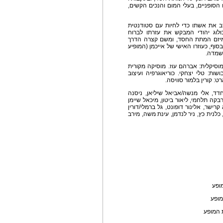
 הסופניים, בעלי המום והנכים הקשים,
זב את אשתו כדי לחיות עם סטודנטית
ולוג יהודי המבקש את עזרתו לברוח
 מיזם המתת החסד, ומשם קצרה הדרך
וף, כעוזרו האישי של אייכמן (המופיע
שמדה.
 מוסיקלית: אברהם עוז. מוסיקה מקורית
ות: טלי יצחקי. כוריאוגרפיה ועיצוב
רט: קורין בלמור סוויסה.
חדד, אלי מנשה/אביאל שיליאן, ניסנה
רבקה תלחמי, ליאור ביטון, מיכאל שיימן
קרישר, אלינור דופונט, גל ברמלי/דורין
כלנית כץ, ניר לנדמן, עינת משה, מירב