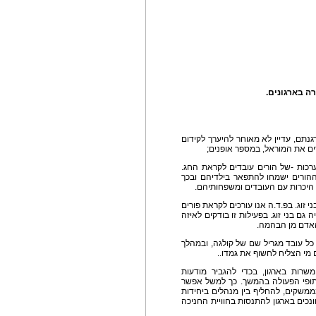
ה בארגונים.
תם, עדיין לא מאוחר להיערך לקידום
ם את המוראל, במספר אופנים;
יערכות -של הורים עובדים לקראת החג.
ההורים ישמחו להתפאר בילדיהם ובכך
היכרות עם העובדים ומשפחותיהם.
י זוג. בפ.ד.ה אנו עורכים לקראת פורים
 אליה גם בני זוג. בפעילות זו בודקים לאיזה
אדם מן הבהמה.
כל עובד מגריל שם של קולגה, ובמהלך
 מי הצליח לחשוף את גמדו..
משרות בארגון, בכדי להגביר מודעות
יתופי הפעולה בהמשך. כך למשל אפשר
ממשקים, להחליף בין מנהלים ביחידות
כים בארגון להתנסות בחוויית החניכה