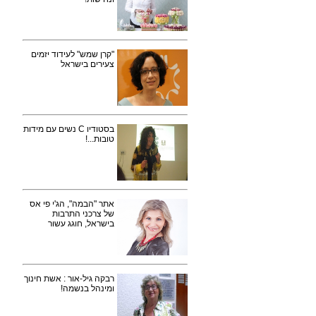
"קרן שמש" לעידוד יזמים
צעירים בישראל
בסטודיו C נשים עם מידות
טובות...!
אתר "הבמה", הג'י פי אס
של צרכני התרבות
בישראל, חוגג עשור
רבקה גיל-אור : אשת חינוך
ומינהל בנשמה!