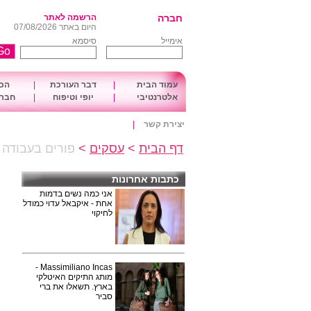
חברה
הרשמה לאתר
היום באתר 07/08/2026
אימייל
סיסמא
עמוד הבית
|
דבר העורכת
|
הכו
אלטרנטיבי
|
יופי וטיפוח
|
חברה
יצירת קשר
|
דף הבית
>
עסקים
>
פורים בעבודה 2011
כתבות אחרונות
אני כמה נשים בדמות
אחת - איקבאל עדוי כמודל
לחיקוי
Massimiliano Incas -
מותג התיקים האיטלקי
בארץ. תשאלו את ברי
סביר