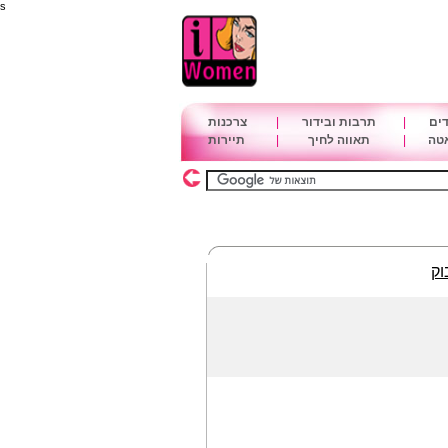
s
דים
|
תרבות ובידור
|
צרכנות
אטה
|
תאווה לחיך
|
תיירות
וק