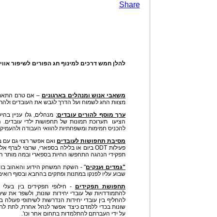
Share
להלן חמש דרכים למינוף חג הפורים לשיפור אוויר
משאבי אנוש ומנהלים בארגונים
– אם טרם התארגנ
מצוות החג לשמוח ועל הדרך לגבש את העובדים ולהרי
ערך מוסף להורים עובדים
; מנהלים, גלו עניין בה
הציעו תערוכת תמונות של תחפושות ילדי עובדים. 
להכניס חמימות ומשפחתיות להוואי העבודה ולהעמיק 
מסיבת תחפושות לעובדים
ואם אפשר רצוי גם עם בנ
פעילות ODT ביום או בלילה בספארי, שרצוי לצרף
תפקידי הנהגה התחפשו החיות בספארי ובמה מותר ה
"גמדים וענקים
" - השקת המשחק הידוע והאהוב בו 
שבוע עליו לפנקו במתנות ופתקים בהחבא ובסוף רואים
תחפושת תפקידים
- חילופי תפקידים בין בעלי 
להתמודדויות של עובדי יחידות שונות, ולשפר את ש
להחליף בין עובדי יחידות הנדרשות לשיתופי פעולה ב
שונות בכדי ללמדם כיצד אפשר לנהל אחרת, לתת לחונ
על ידי העברתם להתלמדות בתחום אחר וכו'.