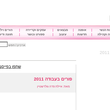
ח הנשי
|
אופנה
|
מבצעים
|
עסקים וקריירה
|
הורים ויל
 וקהילה
|
חדשות
|
עיצוב
|
ספורט וכושר
|
תזונה ודי
ארכיון / חפש
שתפו בפייסב
פורים בעבודה 2011
מאת: איילת פדה גולדשטיין