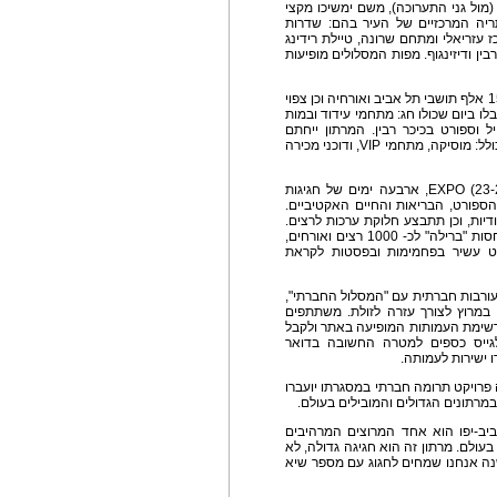
מול גני התערוכה), משם ימשיכו מקצי
ריה המרכזיים של העיר בהם: שדרות
 עזריאלי ומתחם שרונה, טיילת רידינג
רבין ודיזינגוף. מפות המסלולים מופיעות
באירוע הספורט הענק צפויים להשתתף למעלה מ- 150 אלף תושבי תל אביב ואורחיה וכן צפוי
בלו ביום שכולו חג: מתחמי עידוד ובמות
 וספורט בכיכר רבין. המרתון ייחתם
בהפנינג ענק בחניון גני יהושע (מול גני התערוכה ), הכולל: מוסיקה, מתחמי VIP, ודוכני מכירה
בשבוע שלפני המרתון יתקיים ה- מרתון EXPO (23-26.2.2014), ארבעה ימים של חגיגות
ספורט, הבריאות והחיים האקטיביים.
ודיות, וכן תתבצע חלוקת ערכות לרצים.
את הפסטיבל תחתום מסיבת הפסטה המסורתית בחסות "ברילה" לכ- 1000 רצים ואורחים,
ט עשיר בפחמימות ובפסטות לקראת
ורבות חברתית עם "המסלול החברתי",
מרוץ לצורך עזרה לזולת. משתתפים
רשימת העמותות המופיעה באתר ולקבל
לגייס כספים למטרה החשובה בדואר
ו ישירות לעמותה.
פרויקט תרומה חברתי במסגרתו יועברו
במרתונים הגדולים והמובילים בעולם.
אביב-יפו הוא אחד המרוצים המרהיבים
ולם. מרתון זה הוא חגיגה גדולה, לא
נה אנחנו שמחים לחגוג עם מספר שיא