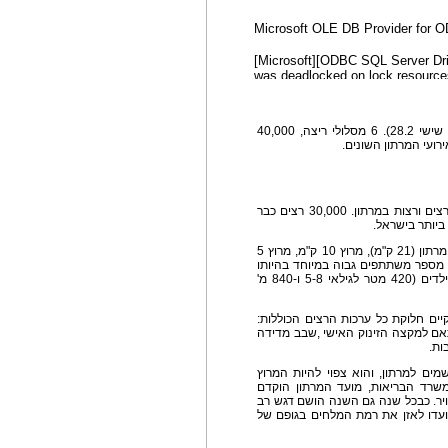
אירוע הספורט הגדול בישראל שוב יוצא לדרך (ביום שישי 28.2). 6 מסלולי ריצה, 40,000
ביום שישי ה- 28.2.14 צפויים להשתתף כ- 40,000 רצים ורצות במרתון. 30,000 רצים כבר
ביותר בישראל.
המרתון יכלול 6 מסלולים: מרתון (42.195 ק"מ), חצי מרתון (21 ק"מ), מרוץ 10 ק"מ, מרוץ 5
ו מספר משתתפים גבוה במיוחד בהיותו
מרוץ אופני היד הגדול בישראל, ומקצה מיני מרתון ילדים (420 מטר לגילאי 5-8 ו-840 מ'
יים חלוקת כל ערכות הרצים הכוללות:
ם למקצה הזינוק האישי ,שבב מדידה
ות.
מעלה מ25% במספר הנרשמים למרתון, והוא צפוי להיות המרוץ
שרד הבריאות, מועד המרתון הוקדם
ויר. כבכל שנה גם השנה הושם דגש רב
נועדו לאזן את רמת המלחים בגופם של