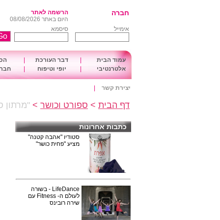
חברה
הרשמה לאתר
היום באתר 08/08/2026
אימייל
סיסמא
עמוד הבית
|
דבר העורכת
|
הכו
אלטרנטיבי
|
יופי וטיפוח
|
חברה
יצירת קשר
|
דף הבית
>
ספורט וכושר
>
"מרתון סמ
כתבות אחרונות
סטודיו "אהבה קטנה"
מציע "פחית כושר"
LifeDance - בשורה
לעולם ה- Fitness עם
שירה רובינס