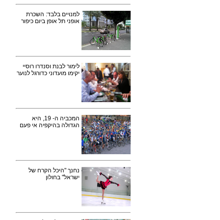
למנויים בלבד: השכרת
אופני תל אופן ביום כיפור
לימור לבנת וסנדרו רוסיי
יקימו מועדוני כדורגל לנוער
המכביה ה- 19, היא
הגדולה בהיקפיה אי פעם
נחנך "היכל הקרח של
ישראל" בחולון