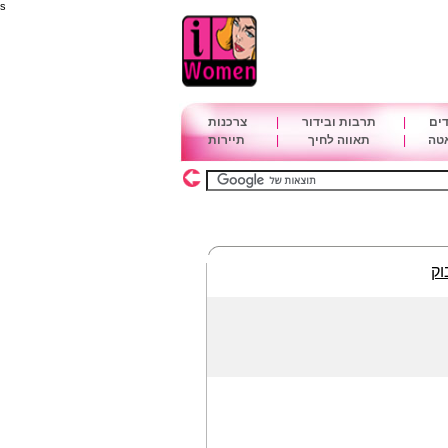
s
דים
|
תרבות ובידור
|
צרכנות
אטה
|
תאווה לחיך
|
תיירות
וק