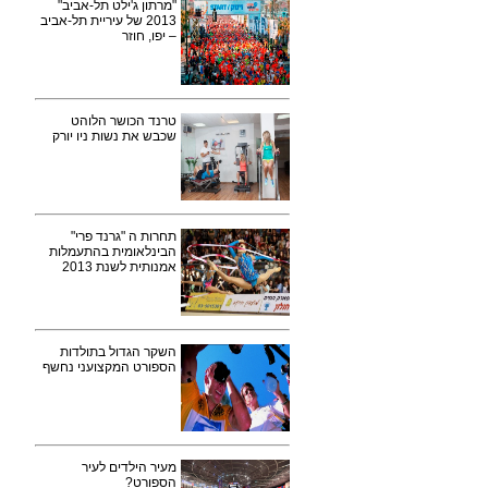
"מרתון ג'ילט תל-אביב"
2013 של עיריית תל-אביב
– יפו, חוזר
טרנד הכושר הלוהט
שכבש את נשות ניו יורק
תחרות ה "גרנד פרי"
הבינלאומית בהתעמלות
אמנותית לשנת 2013
השקר הגדול בתולדות
הספורט המקצועני נחשף
מעיר הילדים לעיר
הספורט?