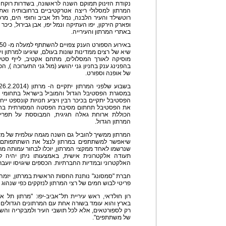
נקודת הזינוק תמוקם השנה לראשונה, בשדרות רוקח (
המרתון למסלולי ריצה אטרקטיביים ברחובותיה ואת
רוטשילד והעיר הלבנה, נמל תל אביב וחופי הים, מרכז
ופארק הירקון, יפו העתיקה ונמל יפו, אבן גבירול, כיכר 
באתרי המרתון והעירייה.
שיא של רצים ממדינות שונות בעולם, שיגיעו למרתון וי
מוסיקה לאורך המסלולים, מתחם אקטיב, לייף סטייל
של אופנה וספורט.
במסגרת הפסטיבל הגדול והמוביל בישראל בתחומי ה
הפסטיבל יתקיים בכיכר רבין ויציע חנויות קונספט ייח
הכוללת ארוחת גאלה חגיגית, המבוססת על תפרי
המרתון הגדול.
המרתון ממשיך להוביל גם השנה מגמה עולמית של מע
שיאפשר למשתתפים במרתון לנצל את השתתפותם ב
שנרשמו לאחד ממקצי המרתון, יוכלו לבחור עמותה מ
תעודה אלקטרונית אישית, באמצעותו ניתן יהיה 
האלקטרוני ובמדיות החברתיות. הכספים שיגויסו יועבר
חברת "סמסונג" נותנת החסות הראשית במרתון, יזמה 
פריטי לבוש חמים של רצי המרתון לנזקקים כפי שנהוג 
רון חולדאי, ראש עיריית תל־אביב-יפו: "מרתון תל 
בארץ והוא עומד בשורה אחת עם המרתונים הגדולים בע
רק לספורטאים, אלא לכל תושבי העיר ולמבקריה והש
של משתתפים".