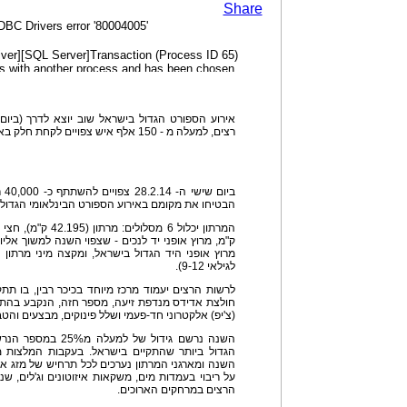
Share
רצים, למעלה מ - 150 אלף איש צפויים לקחת חלק באירועי המרתון השונים.
הבטיחו את מקומם באירוע הספורט הבינלאומי הגדול 
ק"מ, מרוץ אופני יד לנכים - שצפוי השנה למשוך אלי
לגילאי 9-12).
לרשות הרצים יעמוד מרכז מיוחד בכיכר רבין, בו תתק
חולצת אדידס מנדפת זיעה, מספר חזה, הנקבע בהתא
(צ'יפ) אלקטרוני חד-פעמי ושלל פינוקים, מבצעים והטב
השנה נרשם גידול של ל
הגדול ביותר שהתקיים בישראל. בעקבות המלצות מ
השנה ומארגני המרתון נערכים לכל תרחיש של מזג א
על ריבוי בעמדות מים, משקאות איזוטונים וג'לים, ש
הרצים במרחקים הארוכים.