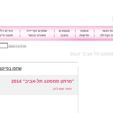
ח הנשי
|
אופנה
|
מבצעים
|
עסקים וקריירה
|
הורים ויל
 וקהילה
|
חדשות
|
עיצוב
|
ספורט וכושר
|
תזונה ודי
ארכיון / חפש
סונג תל-אביב" 2014
שתפו בפייסב
"מרתון סמסונג תל-אביב" 2014
מאת: שוש להב