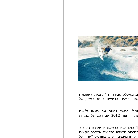
ים, מאכלס שבירת חול עוצמתית שזכתה
אחד הגלים הכיפיים ביותר באזור, גל
קיים בחלון הזמן שבין ה 2-16 לאפריל, במשך יומיים עם תנאי גלישה
אופטימאליים. תחילת התחרות תסמן את פתיחת עונת הרחצה 2012, עם דגש על שמירת
השנה, סבב התחרויות יתקיים בפורמט חדש, בו 12 המדורגים הראשונים ימתינו בסיבוב
מים. הסיבוב הראשון יחל עם ארבעה מקצים
ולקו והמקצים ייערכו בפורמט "אחד על