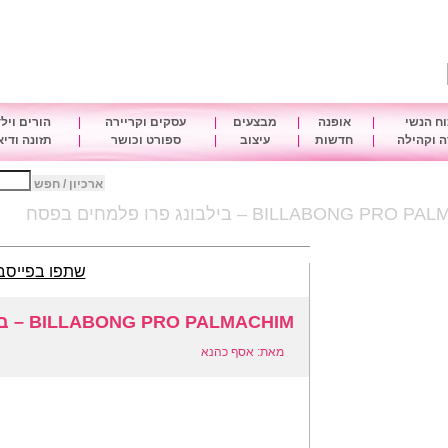
ח הנשי
|
אופנה
|
מבצעים
|
עסקים וקריירה
|
הורים ויל
 וקהילה
|
חדשות
|
עיצוב
|
ספורט וכושר
|
תזונה ודי
ארכיון / חפש
BILLABONG P – בילבונג פרו פלמחים בפסח
שתפו בפייסב
BILLABONG PRO PALMACHIM – בילבונג פרו פלמחים בפסח
מאת: אסף כהנא