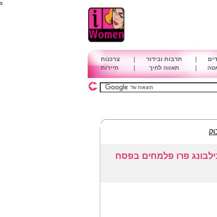
s
דים
|
תרבות ובידור
|
צרכנות
אטה
|
תאווה לחיך
|
תיירות
וק