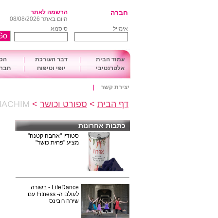
חברה
הרשמה לאתר
היום באתר 08/08/2026
אימייל
סיסמא
עמוד הבית
|
דבר העורכת
|
הכו
אלטרנטיבי
|
יופי וטיפוח
|
חברה
יצירת קשר
|
דף הבית
>
ספורט וכושר
>
RO PALMACHIM
כתבות אחרונות
סטודיו "אהבה קטנה"
מציע "פחית כושר"
LifeDance - בשורה
לעולם ה- Fitness עם
שירה רובינס