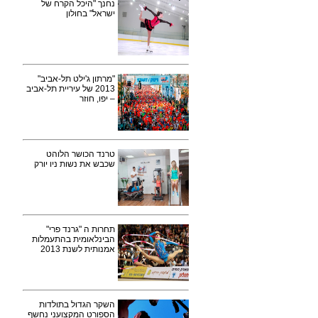
נחנך "היכל הקרח של
ישראל" בחולון
"מרתון ג'ילט תל-אביב"
2013 של עיריית תל-אביב
– יפו, חוזר
טרנד הכושר הלוהט
שכבש את נשות ניו יורק
תחרות ה "גרנד פרי"
הבינלאומית בהתעמלות
אמנותית לשנת 2013
השקר הגדול בתולדות
הספורט המקצועני נחשף