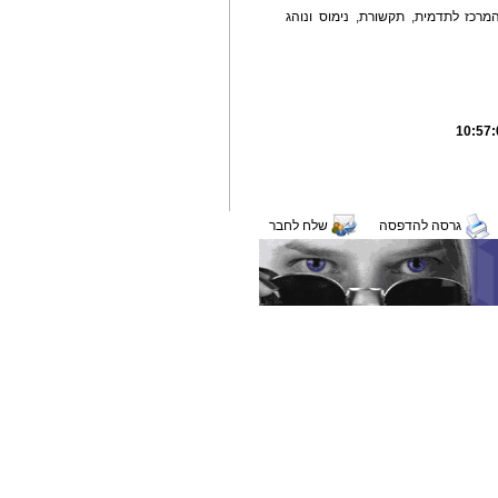
תבת היא המייסדת והמנכ"לית של TLL - המרכז לתדמית, תקשורת, נימוס ונוהג
גרסה להדפסה
שלח לחבר