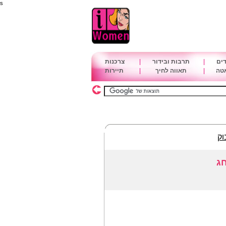
s
דים
|
תרבות ובידור
|
צרכנות
אטה
|
תאווה לחיך
|
תיירות
וק
חג