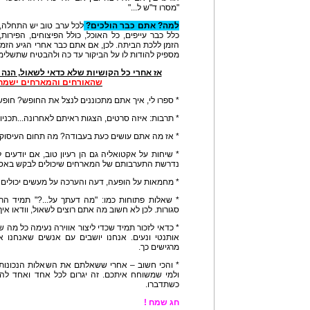
"מסרו ד"ש ל..."
למה? אתם כבר הולכים?
לכל ערב טוב יש התחלה,
כלל כבר עייפים, כל האוכל, כולל הפיצוחים, הפירות
הזמן ללכת הביתה. לכן, אם אתם כבר אחרי הגיע הזמן
מספיק להודות לו על הביקור עד כה ולהבטיח שתשלימ
אז אחרי כל הקושיות שלא כדאי לשאול, הנה
שהאורחים והמארחים ישמחו 
* ספרו לי, איך אתם מתכוננים לנצל את החופש? חופשו
* תרבות: איזה סרטים, הצגות ראיתם לאחרונה...תכניות 
* אז מה אתם עושים כעת בעבודה? מה תחום העיסוק ה
* שיחות על אקטואליה גם הן רעיון טוב, אם יודעים ל
נדרשת התערבותם של המארחים שיכולים לבקש באסרט
* מחמאות על הופעה, דעה והערכה על מעשים יכולים ל
* שאלות פתוחות כמו: "מה דעתך על...?" תמיד הר
סגורות. לכן לא חשוב מה אתם רוצים לשאול, וודאו א
* כדאי לזכור תמיד שכדי ליצור אווירה נעימה כל מה 
אותנטי ונעים. אנחנו יושבים עם אנשים שאנחנו או
מרגישים כך.
* והכי חשוב – אחרי ששאלתם את השאלות הנכונות
ולמי שמשוחח איתכם. זה יגרום לכל אחד ואחד להר
כשתדברו.
חג שמח !