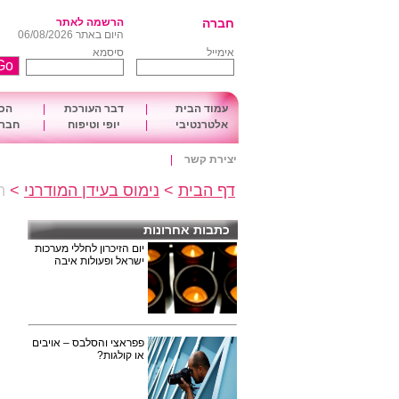
חברה
הרשמה לאתר
היום באתר 06/08/2026
אימייל
סיסמא
עמוד הבית
|
דבר העורכת
|
הכו
אלטרנטיבי
|
יופי וטיפוח
|
חברה
יצירת קשר
|
דף הבית
>
נימוס בעידן המודרני
>
ה
כתבות אחרונות
יום הזיכרון לחללי מערכות
ישראל ופעולות איבה
פפראצי והסלבס – אויבים
או קולגות?