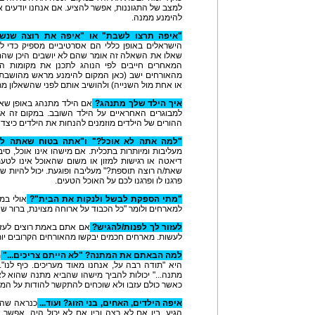
למצב של התגוננות, אפשר להציע. אם אנחנו יודעים
להימנע ממנה.
"איפה תרצו לשבת" או "איפה את רוצה שנ
הישראלים באופן כללי הם אסרטיביים מספיק כדי ל
שאלו את השאלה זה אומר שהם לא יושבים היכן שהם רו
המאחרים חייבים לפי הנוהג לתכנן את מקומות ה
מהאורחים ישב (כאן המקום להימנע מראש מהושבת 
או אחת מול השנייה) ולהושיב אותם לפני שהשאלון מת
איך הילד שלך מתנהג?
אם הילד מתנהג באופן שאי
למבוגרים האחראיים על הילד השובב. במקום זה 
ההורים של הילדים מוזמנים להנחות את הילדים כיצד 
"למה אתה לא אוכל?" ו"אתה בטוח שאתה לא
מעליבות ומיותרות בתכלית. אם מישהו אינו אוכל, סיבו
דיאטה או רגישות למזון או משום שהאוכל אינו לט
שאת/ה רוצה תוספת?" מעליבה ופוגעת. יכול להיות שה
פרגנו לו ופרגנו לכם על האוכל הטעים.
"מתי הספקת לבשל ולנקות את הבית"?
אולי במ
למארחים ולומר "כל הכבוד על ארוחה מצוינת, ברור 
לעזור לך לפנות/להגיש?
אם אתם באמת רוצים לעזו
לעשות. מארחים חכמים יבקשו מהאורחים הקרובים יות
למה הבאתם את המתנה? "לא הייתם צריכים..."
מ
היא "תודה רבה על, אנחנו מאוד מעריכים. כיף לנו".
מתנה..." יכולות להביך מישהו שהביא מתנה שהוא ל
כאשר כולם עזבו ולא שוכחים להתקשר להודות על המ
איפה הילדים, האחים, בני הזוג? ועוד...
כנראה שהי
הגיע. בין אם לא רצה ובין אם לא יכול היה. אפשר