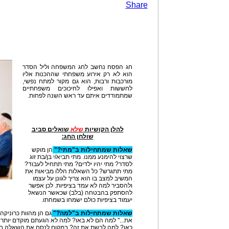
Share
חג הפסח נחשב לחג המשפחה וליל הסדר
הוא לא רק אירוע משפחתי שההכנות אליו
מורכבות ורבות, הוא גם מקור למתח נפשי,
לחששות ואפילו לחיכוכים משפחתיים
שמתמודדים איתם עד ראש השנה לפחות.
להלן הקושיות
שלא
שואלים סביב
שולחן החג:
שאלות שמתחילות ב"מתי?"
הן מוקש
שרצוי להימנע ממנו. מתי תביא/י בן/בת זוג
לסדר? מתי יהיו ילדים? מתי תתחיל לעבוד?
מתי תתגרש? כל השאלות הללו מביאות את
המשיב למצב בו הוא צריך לגונן על עצמו
ולהסביר למה לא עמד בציפיות. לכן אפשר
להסתפק בהבטחה (בלב) שכאשר הנשאל
יעמוד בציפיות כולם ישמחו בשמחתו.
שאלות שמתחילות ב"למה?"
גם הן מהוות כרוניקה
את..." למה הם לא באו? למה לא הגעתם מוקדם יותר
כאן? למה לבשת את זה? במקום לנסח את השאלה באו