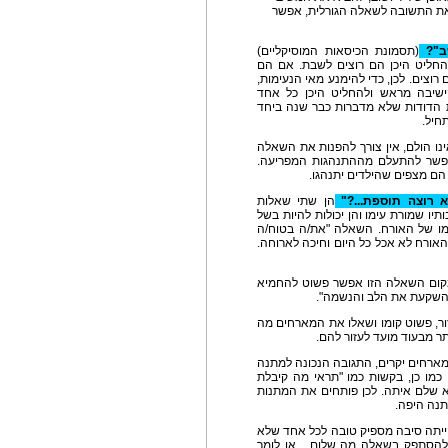
 את התשובה לשאלה הגורלית, אפשר
שב"?
(תסמונת הכיסאות המוסיקליים)
החליט היכן הם רוצים לשבת. אם הם
צים. לכן, כדי להימנע מאי הנעימות,
ישיבה מראש ולהחליט היכן כל אחד
הדודות שלא מדברות כבר שנה ביחד
חיל.
נו הולם, אין צורך להפנות את השאלה
אפשר להתעלם מההתנהגות המפריעה.
הם מצפים שהילדים יתנהגו.
 רוצה תוספת...?"
הן שתי שאלות
תיו שמורת עימו והן יכולות להיות בשל
עמו של האורח. השאלה "את/ה בטוח/ה
אורח לא אכל כל היום וחיכה לארוחה.
קום השאלה הזו אפשר פשוט להחמיא
שהשקעת את הלב והנשמה".
ר, פשוט קומו ושאלו את המארחים מה
ר מבעוד מועד לעזור להם.
ארחים יקרים, התגובה הנכונה למתנה
 כמו כן, בקשות כמו "תראי מה קיבלת
א שלם איתה. לכן פותחים את המתנות
תנה היפה.
יתה סיבה מספיק טובה לכל אחד שלא
 להסתפק בשאלה מה שלום... או לומר