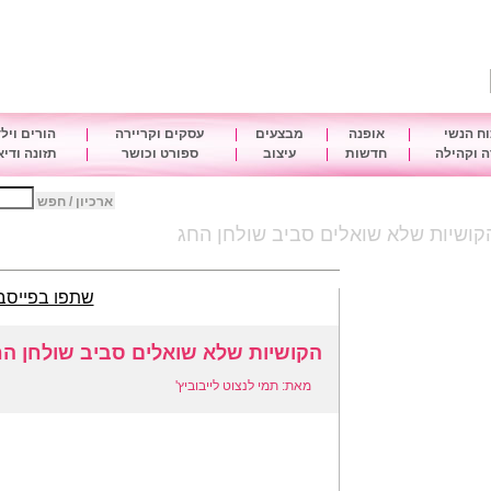
ח הנשי
|
אופנה
|
מבצעים
|
עסקים וקריירה
|
הורים ויל
 וקהילה
|
חדשות
|
עיצוב
|
ספורט וכושר
|
תזונה ודי
ארכיון / חפש
קושיות שלא שואלים סביב שולחן החג
שתפו בפייסב
הקושיות שלא שואלים סביב שולחן ה
מאת: תמי לנצוט לייבוביץ'