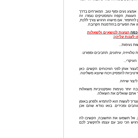
 אמצע נעים וסוף טוב. המארחים בדרך
, העוגות, הקפה והמסטיקים נגמרו. זה
 להתפזר. אם מישהו הרגיש צורך ללכת,
ו את הפערים בהזדמנות הקרובה.
 כמה
הצעות לנושאים ולשאלות
לענות עליהן
:
ת נעימות...
טלוויזיה, עיתונים, תחביבים וספורט.
עיקרי...
עצור אותן לפני הוויכוחים הקשים. כאן
יביות להפסיק ויכוח שיוצא משליטה.
יצור שיחה.
בה יותר נעימות ואפקטיביות משאלות
יך אתם שואלים את השאלה.
שצריך לעשות הוא להחמיא ולפרגן באופן
הבים ומכירים. בואו נוודא שהם אכן
, אל תשמעו את התשובה, הקשיבו לה
גיש הכי טוב עם עצמו ולהקשיב לכם