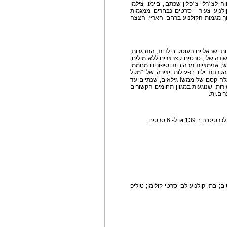
לצ׳רלי צ׳פלין שכתבו, ביימו, צילמו
ילדים וילדות חובבי.ות קולנוע בגילאי 12-8. קולנוע צעיר - סרטים נבחרים ממגמות
וך מגמות הקולנוע ברחבי הארץ. הצצה
ות ישראליים העוסק בילדות, התבגרות,
שונה שלי, סרטים קצרצרים ללא מילים,
, אנימציות מרהיבות וסיפורים מחממי
קרנות ילוו בפעילות יצירה של "מקל
גלה קסם של ממש! גילאים, שנתיים עד
ות, שנוגעות במגוון תחומים הקשורים
ים.ות.
ם; בתי קולנוע לב; סרטי קולומן; טוליפ