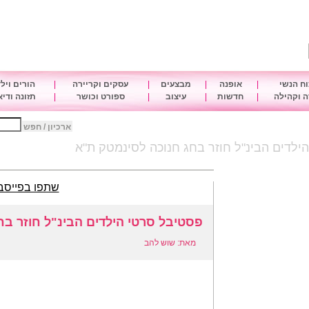
ח הנשי
|
אופנה
|
מבצעים
|
עסקים וקריירה
|
הורים ויל
 וקהילה
|
חדשות
|
עיצוב
|
ספורט וכושר
|
תזונה ודי
ארכיון / חפש
ילדים הבינ"ל חוזר בחג חנוכה לסינמטק ת"א
שתפו בפייסב
פסטיבל סרטי הילדים הבינ"ל חוזר ב
מאת: שוש להב