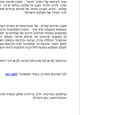
שנה ליציאתו של הסרט "הנער" - מקבץ סרטוני מחווה 
וערכו 
קולנוע - אירוע הקרנה מיוחד של סרטים נבחרים מת
לדור העתיד של הקולנוע הישראלי.
מקבץ סרטים קצרים - של סטודנטיות.ים ויוצרים ויוצר
עצמאות והעצמה. פיצי פיצי - החוויה הקולנועית הרא
מותאמים במיוחד לגילאים הרכים של שנתיים עד חמש
לב במקבצי סרטונים זוכי פרסים מרחבי העולם. הה
אנימציה" הכוללת גזירה, צביעה והדבקה ובסופה ית
חמש. לאורך ארבעת ימי הפסטיבל יערכו סדנאות עשיר
לעולם הקולנוע ונותנות לילדים.ות הזדמנות להיות היוצר
כרטיסים: 30 ₪ לכל סרט ולכל סדנא, 20 ₪ דרך דיגיתלכרטיסיה ב 139 ₪ ל- 6 סרטים.
לכל הפרטים והמידע, באתר הפסטיבל:
לחצו כאן
(צילומים באדיבות: יח"צ; ברידג'יט פולמן כנופיית סרטי
אינטרטיימנט; כאן חינוכית)