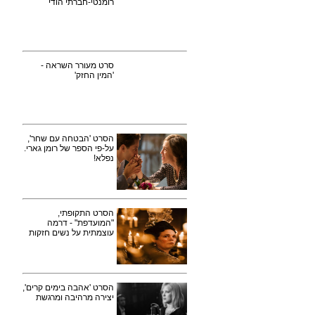
רומנטי-חברתי הודי
סרט מעורר השראה -
'המין החזק'
הסרט 'הבטחה עם שחר',
על-פי הספר של רומן גארי.
נפלא!
הסרט התקופתי,
"המועדפת" - דרמה
עוצמתית על נשים חזקות
הסרט 'אהבה בימים קרים',
יצירה מרהיבה ומרגשת