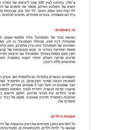
צ׳פלין, במחווה לציון 100 שנה ליצ
השיא של הקולנוע האילם, מספר את סיפורם של דמות
ילד נצחי בפני עצמו, והנער, ילד יותר נכון, שבכוחות
בית חם ומשפחה. גיבורים אמיתיים. מתאים לגילאים: 5+ ולכל המשפחה.
מי בשופטים:
נשיאת כבוד של הפסטיבל: גילה אלמגור-אגמון, מ
אמנותית: דנה מורג, מנהלת הפסטיבל: נוי לוין, מ
הפתיחה של הפסטיבל ינחה עידן אלתרמן, והוא יכלול,
יוקרן פעם נוספת במהלך הפסטיבל עם הרצאה חווייתית
סרטים מרחבי העולם יתחרו השנה במסגרת התחר
מתורגמים (ללא דיבוב).
השופטים הבוגרים בתחרות הבינלאומית הם: איציק וינ
לאמניות הבמה סמינר הקיבוצים), בן יוסיפוביץ' (שח
שיעברו סדנת הכשרה ייחודית לצורך השיפוט בפסטי
סרטי הילדים יציג מבחר סרטים, חלקם חדשים במס
ואהובות במסגרת סרטים שאהבנו. מקום של כבוד נית
מסגרות אלו.
העצמת הילדים:
כל הסרטים כמובן מקדמים את רעיון ההעצמה של הילד