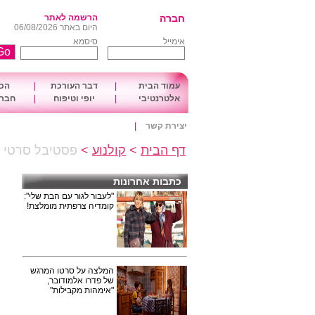
חברה
הרשמה לאתר
היום באתר 06/08/2026
אימייל
סיסמא
עמוד הבית
|
דבר העורכת
|
הכו
אלטרנטיבי
|
יופי וטיפוח
|
חברה
יצירת קשר
|
דף הבית
>
קולנוע
>
פסטיבל סרטי ה
כתבות אחרונות
"לעבור לגור עם הבת שלי":
קומדיה צרפתית מומלצת!
המלצה על סרטו המרגש
של פדרו אלמודובר,
"אימהות מקבילות"