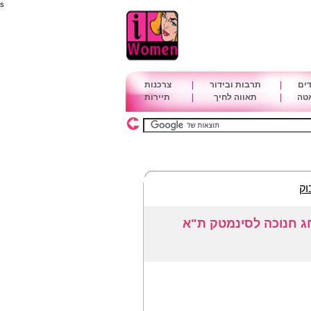
s
דים
|
תרבות ובידור
|
צרכנות
אטה
|
תאווה לחיך
|
תיירות
וק
חג חנוכה לסינמטק ת"א