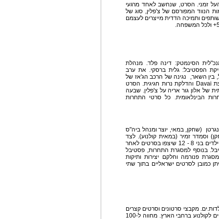
יאתו של הסרט העל זמני. הסרט, שנחשב לאחד מרגעי
 הנווד המפורסם של צ'פלין, סוג של
 משותפים ותמיכה הדדית מייצרים לעצמם
נכ"לית הסינמטק: דינה פלד. מנהלת
פיקת הפסטיבל: גלית ברסקי. את ערב
 בין השאר, נגינה של הרכב הג'אז של
מגמת המוזיקה בעירוני א', קטעי פנטומימה של קבוצת Davai והדלקת נרות חגיגית. הסרט
 של אלון גור אריה על צ'פלין. שבעה
ות הבינלאומית. כל סרטי התחרות
גרטן (שחקן, במאי, יוצר ומנהל ביה"ס
קן) וסמדר זמיר (במאית קולנוע). לצד
חבר שופטים זה יפעל חבר 5 שופטים צעירים, ילדות וילדים בני 8 - 12 שיצפו בסרטים לאחר
בל. בנוסף למסגרת התחרות, פסטיבל
גרת פנורמה וחלקם יצירות ותיקות
ן כמובן לסרטים ישראליים בתוך שתי
ות.ים. מקבצי סרטונים וסרטים קצרים
שנעשו ע"י ילדות וילדים, תיכוניסטיות.ים, וסטודנטיות.ים לקולנוע ברחבי הארץ. מחווה ל-100