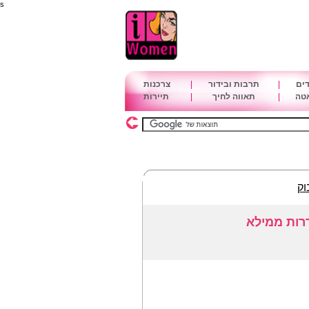
s
דים
|
תרבות ובידור
|
צרכנות
אטה
|
תאווה לחיך
|
תיירות
וק
רות ממילא