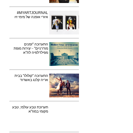
MYARTJOURNAL#
איורי אופנה של מימי זיו
התערוכה "זמנים
מודרניים" - יצירות מופת
מפילדלפיה לת"א
התערוכה "קולולו" בבית
אריה קלנג באשדוד
תערוכת טבע עולמי, טבע
מקומי במוז"א