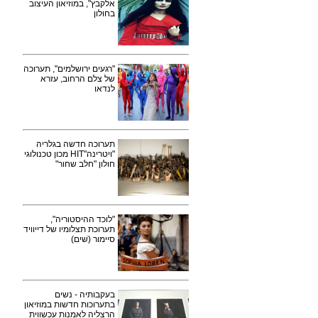
אלקבץ", במוזיאון העיצוב
בחולון
"רגעים ירושלמים", תערוכה
של צלם הרחוב, עזרא
לנדאו
תערוכה חדשה בגלריה
"ויטרינה"HIT מכון טכנולוגי
חולון "חלב שחור"
"לוכד ההיסטוריה",
תערוכת תצלומיו של דייוויד
סיימור (שׁים)
בעקבותיה - נשים
בתערוכות חדשות במוזיאון
הרצליה לאמנות עכשווית