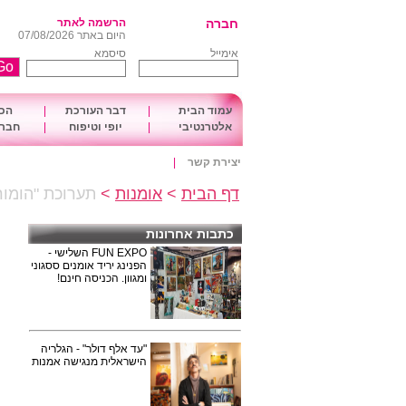
חברה
הרשמה לאתר
היום באתר 07/08/2026
אימייל
סיסמא
עמוד הבית
|
דבר העורכת
|
הכו
אלטרנטיבי
|
יופי וטיפוח
|
חברה
יצירת קשר
|
דף הבית
>
אומנות
>
תערוכת "הומור
כתבות אחרונות
FUN EXPO השלישי -
הפנינג יריד אומנים ססגוני
ומגוון. הכניסה חינם!
"עד אלף דולר" - הגלריה
הישראלית מנגישה אמנות