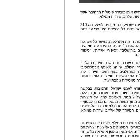
 אותו ביצירה פיסולית מרהיבה אשר
יות אלרוב, שדרות ממילא.
התערוכה הינה תערוכת החוצות הגדולה ביותר במדינת ישראל, בה מוצגים למעלה מ-210
יניהם. כל היצירות הינן פרי עבודתם
ות חוצות מתחלפות, כאשר כל תערוכה
והסאטירה" תהיה התערוכה החמישית
רושלים", "סיפורי אגדות", "סיפורי
ם.
גה בשדרה, גם השנה מצפים באלרוב
 והעולם, שייהנו מאוסף אקסקלוסיבי
ה משתלבים בנוף האבן הייחודי לה.
ם המבטאים סיטואציות הומוריסטיות
רה סאטירית נוקבת ועוד.
קורא לאמני ישראל והתפוצות, בבקשה
נוצרו במיוחד עבור תערוכה זו, הכוללת
פסלים בגדלים שונים, שחלקם אף נישאים לגובה של 2 מטר. האמנים עמלו על היצירות
 מתוך מאות מועמדים נבחרו לבסוף -
רה לתת הזדמנות למספר רב של יוצרים
קום המיוחד של אלרוב שדרות ממילא,
לרוב שדרות ממילא גאים בזכות שניתנה
בוגרים, המעניקים באמצעות יצירותיהם
. אני מזמין באופן אישי את כל שוחרי
רוכות המרשימות והייחודיות שתדע