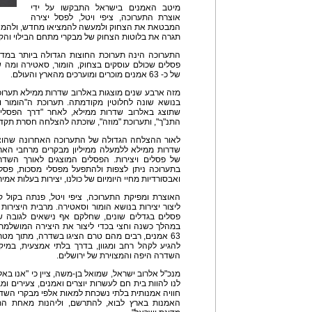
מיטב האמנים בישראל התבקשו על ידי
אוצרת התערוכה, ציפי ויטל, לפסל יצירה
המבטאת את הצחוק ולמעשה להמציאו מחדש, ולהמחיש
תגרה את בלוטות הצחוק של מבקרי מתחם הבילוי והקנ
פסלים שכולם עוסקים בצחוק, הומור, סאטירה ומה שב
של כ- 63 אמנים מוכרים ומוערכים מהארץ והעולם.
מזה ארבע שנים מוצגות באלרוב שדרות ממילא תערוכ
בנושא שונה לחלוטין מקודמתה. תערוכת ה"הומור 
שתוצג באלרוב שדרות ממילא, לאחר "דרך הפסלים בי
התנ"ך", ותערוכת "מוזה", שזכתה להצלחה חסרת תקדי
לאור ההצלחה הגדולה של התערוכה האחרונה שהוצ
שדרות ממילא ללמעלה ממיליון מבקרים מרחבי הארץ
של פסלים ויצירות. הפסלים המוצגים לאורך השדר
בתערוכה ניתן לצפות ולהתפעל מפסלי מסכות, פסלי
ואבסורדיות מחיי היומיום של כולנו, יצירות בעלות אמי
האוצרת ומפיקת התערוכה, ציפי ויטל, פנתה בקול 
ליצור יצירות בנושא הומור וסאטירה. מרבית היצירות 
במהלך כשנה וחצי בכדי ליצור את היצירה המושלמת.
63 אמנים, רבים מהם טרם הציגו בשדרה, מתוך מט
להגיע לקהל רחב ומגוון, בדרך בלתי אמצעית, במי
השדרה היפה והמצוירת של ירושלים.
מנכ"ל אלרוב ישראל, שמואל בן-משה, ציין כי "אנו בא
לנו להוות בית חם לעשרות יוצרים ואמנים, צעירים ומ
חוויה אמנותית בלתי נשכחת למאות אלפי מבקרי השדרה
האמנות בארץ לבוא, להתרשם, וליהנות מאחת התע