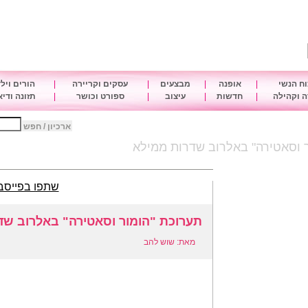
ח הנשי
|
אופנה
|
מבצעים
|
עסקים וקריירה
|
הורים ויל
 וקהילה
|
חדשות
|
עיצוב
|
ספורט וכושר
|
תזונה ודי
ארכיון / חפש
 וסאטירה" באלרוב שדרות ממילא
שתפו בפייסב
תערוכת "הומור וסאטירה" באלרוב שד
מאת: שוש להב