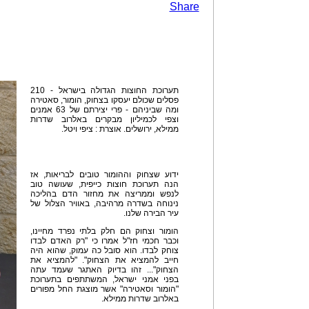
Share
תערוכת החוצות הגדולה בישראל - 210
פסלים שכולם יעסקו בצחוק, הומור, סאטירה
ומה שביניהם - פרי יצירתם של 63 אמנים
וצפי לכמיליון מבקרים באלרוב שדרות
ממילא, ירושלים. אוצרת : ציפי ויטל.
ידוע שצחוק וההומור טובים לבריאות, אז
הנה תערוכת חוצות כייפית, שעושה טוב
לנפש וממריצה את מחזור הדם בהליכה
נינוחה בשדרה מרהיבה, באוויר הצלול של
עיר הבירה שלנו.
הומור וצחוק הם חלק בלתי נפרד מחיינו,
וכבר חכמי חז"ל אמרו כי "רק האדם לבדו
צוחק לבדו. הוא סובל כה עמוק, שהוא היה
חייב להמציא את הצחוק". "להמציא את
הצחוק"... זהו בדיוק האתגר שעמד עתה
בפני אמני ישראל, המשתתפים בתערוכת
"הומור וסאטירה" אשר מוצגת החל מפורים
באלרוב שדרות ממילא.