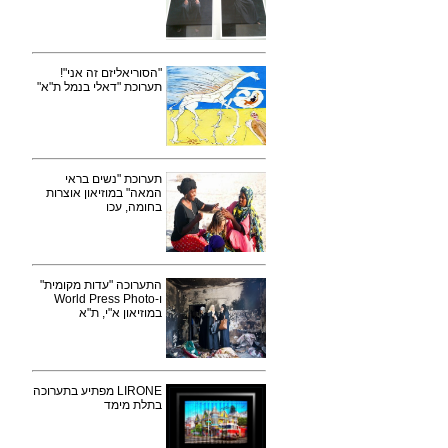
"הסוריאליזם זה אני"!
תערוכת "דאלי בנמל ת"א"
תערוכת "נשים בראי
המאה" במוזיאון אוצרות
בחומה, עכו
התערוכה "עדות מקומית"
ו-World Press Photo
במוזיאון א"י, ת"א
LIRONE מפתיע בתערוכה
בתלת מימד