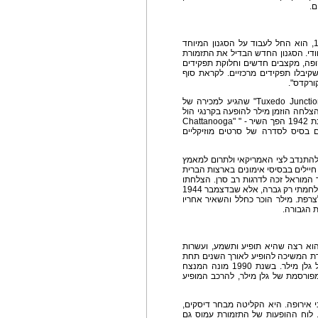
ם.
מילר הקים את התזמורת הראשונה שלו בשנת 1937, הוא החל לעבוד על הסגנון המיוחד
חודי. הסגנון החדש הבדיל את התזמורת
פה, מקצבים חדשים וחלוקת תפקידים
קיבלו תפקידים מרכזיים. לקראת סוף
התקליטים זכו להצלחה עצומה, עם להיטים כמו "Tuxedo Junction" שהגיע למכירה של
בות ההצלחה הוזמן מילר להופעה בקרנגי הול
יחד עם נגנים אורחים, כמו בני גודמן ופול וויטמן. בשנת 1942 הפך השיר - " "Chattanooga
תה גם בסיס לסדרה של סרטים מוזיקליים
רות ההצלחה העצומה, החליט מילר בשנת 1942 להתנדב לצי האמריקאי ולתרום למאמץ
יילים בבסיסי אימונים בארצות הברית
 המוראל זכה לדרגות רב סרן. הצלחתו
של מילר בזמן המלחמה בעקבות התרומה למאמץ המלחמתי רק גברה, אלא שבדצמבר 1944
צרפת. מילר הוכר כחלל והשאיר אחריו
ת הגבורה.
וא רצה שהיא תופיע ותשמע, ועשרות
ורת המשיכה להופיע לאורך השנים תחת
מנצחים שונים, אך כולם שמרו על רוח העיבודים של גלן מילר. בשנת 1990 מונה המנצח
מפורסמת של גלן מילר, להרכב המופיע
 אירופה. היא הקליטה מבחר דיסקים,
 לוח ההופעות של התזמורת עמוס גם