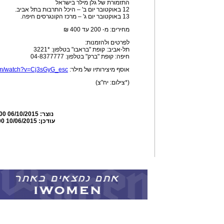
התזמורת של גלן מילר בישראל
12 באוקטובר יום ב' – היכל התרבות בתל אביב.
13 באוקטובר יום ג' – מרכז הקונגרסים חיפה.
מחירים: מ- 200 עד 400 ₪
לפרטים ולהזמנות:
תל-אביב: קופת "בראבו" בטלפון: *3221
חיפה: קופת "ברק" בטלפון: 04-8377777
אוסף מיצירותיו של מילר:
com/watch?v=Cj3sGyG_esc
(*צילום: יח"צ)
נוצר:
06/10/2015 15:47:00
עודכן:
10/06/2015 15:49:00