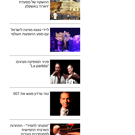
ההשקה של מסעדת
'זיארה' באשקלון
ליידי גאגא מגיעה לישראל
עם מסע ההופעות העולמי
פניני המוסיקה מציגים:
“La partida”
טוד גורדון פוגש את 007
"פסנתר לתמיד" - התחרות
הארצית החמישית
לפסנתרנים צעירים