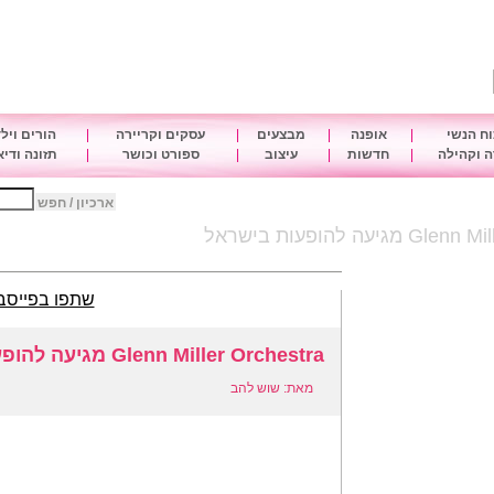
ח הנשי
|
אופנה
|
מבצעים
|
עסקים וקריירה
|
הורים ויל
 וקהילה
|
חדשות
|
עיצוב
|
ספורט וכושר
|
תזונה ודי
ארכיון / חפש
יעה להופעות בישראל
שתפו בפייסב
Glenn Miller Orchestra מגיעה להופעות בישראל
מאת: שוש להב