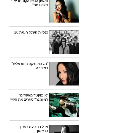
שיגעון הג'אז הקולומביאני
ב"ג'אז חם"
כנסיית השכל חוגגת 20
"חג המוסיקה הישראלית"
במיטבה
"אינפקטד מאשרום"
ו"מיומנה" סוגרים את הקיץ
אדל בהופעה בערוץ
הראשון