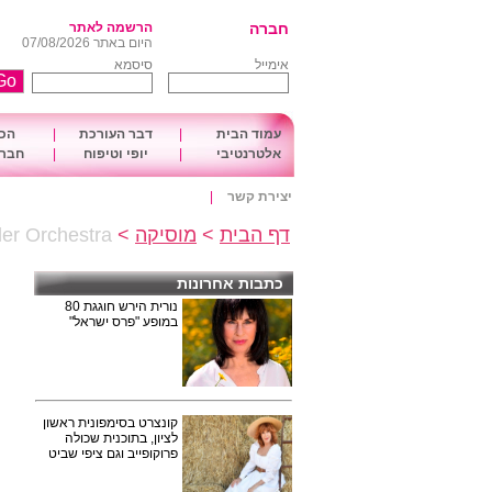
חברה
הרשמה לאתר
היום באתר 07/08/2026
אימייל
סיסמא
עמוד הבית
|
דבר העורכת
|
הכו
אלטרנטיבי
|
יופי וטיפוח
|
חברה
יצירת קשר
|
דף הבית
>
מוסיקה
>
Glenn Miller Orchestra מג
כתבות אחרונות
נורית הירש חוגגת 80
במופע "פרס ישראל"
קונצרט בסימפונית ראשון
לציון, בתוכנית שכולה
פרוקופייב וגם ציפי שביט