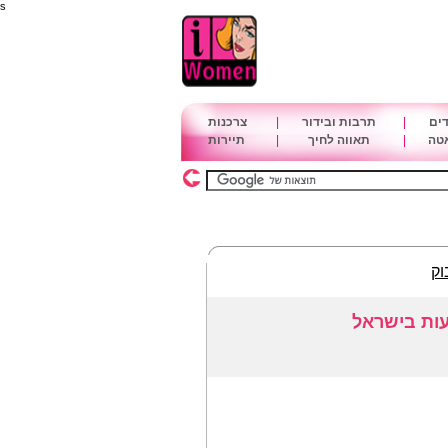
s
דים
|
תרבות ובידור
|
צרכנות
אטה
|
תאווה לחיך
|
תיירות
וק