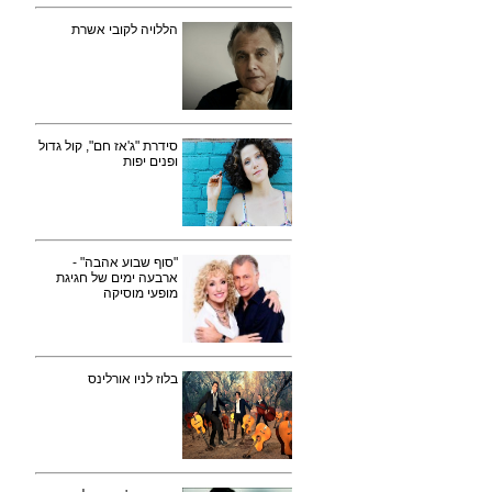
הללויה לקובי אשרת
סידרת "ג'אז חם", קול גדול
ופנים יפות
"סוף שבוע אהבה" -
ארבעה ימים של חגיגת
מופעי מוסיקה
בלוז לניו אורלינס