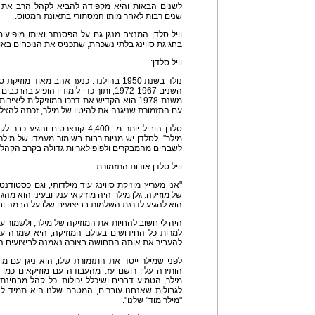
לשנים הבאות והיא מקפידה להביא לקהל הרב את הר
שנים רבות לאחר מותו המסתורי בתאונת המטוס.
בחגיגת סווינג בלתי נשכחת, שתכניס את הנוכחים באולם ל- er Mood
וויל סלדן:
נולד בשנת 1950 בהולנד. כנער אהב מאוד מ
השנים 1972-1967, ותוך כדי לימודיו הופיע
משנת 1978 הוא הקדיש את דרכו המוזיקלית ליצי
עם התזמורת שניגנה את להיטיו של מילר, זכתה להצל
סלדן הוביל יותר מ- 4,400 קונצרטי
מילר". לסלדן יש מניות רבות בשימור מעמדו של מילר 
לשבחים מהמבקרים ולפופולאריות גדולה בקרב הקהל.
וויל סלדן אודות התזמורת:
"אני מעריץ מוזיקת סווינג עוד מילדותי, וגם כסטודנ
של מוזיקה. גלן מילר היה מוזיקאי ענק ובעיני הוא מהגד
הוא להגיע לדרגת השלמות בביצועים שלו על הבמה וב
היה לי חשוב להחיות את המוזיקה של מילר, ולשמור על
למרות כל החידושים בעולם המוזיקה, היא שמרה על
להעביר את אותה התחושה בצורה נאמנה לביצועים המ
לפני שמילר ייסד את התזמורת שלו, הוא ניגן עם מ
הותירה עליו רושם עז. מהעבודה עם מוזיקאים כמו הא
מילר, הטמיע דברים ושיכלל יכולות. כל קהל מבחינ
לגבולות שאנחנו עוברים, המטרה שלנו היא תמיד לה
"מילר מוּד" שלנו".