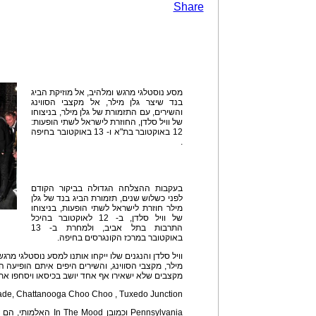
Share
מסע נוסטלגי מרגש ומלהיב, אל מוזיקת הביג
בנד שיצר גלן מילר, אל מקצבי הסווינג
והשירים, עם התזמורת של גלן מילר, בניצוחו
של וויל סלדן, החוזרת לישראל לשתי הופעות:
12 באוקטובר בת"א ו- 13 באוקטובר בחיפה
.
בעקבות ההצלחה הגדולה בביקור הקודם
לפני כשלוש שנים, תזמורת הביג בנד של גלן
מילר חוזרת לישראל לשתי הופעות, בניצוחו
של וויל סלדן, ב- 12 לאוקטובר בהיכל
התרבות בתל אביב, ולמחרת ב- 13
באוקטובר במרכז הקונגרסים בחיפה.
וויל סלדן והנגנים שלו ייקחו אותנו למסע נוסטלגי מרגש
מילר, מקצבי הסווינג, והשירים היפים איתם הופיעה ה
מקצבים שלא ישאירו אף אחד יושב בכיסאו ויסחפו את
de, Chattanooga Choo Choo , Tuxedo Junction ,
Pennsylvania וכמובן od