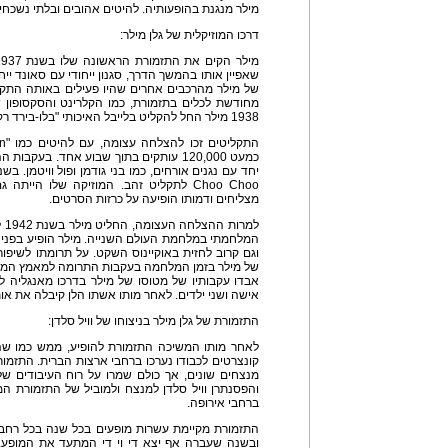
מילר מנגנת בהופעותיה. להיטים אהובים ובלתי נשכחי
דרכו המוזיקלית של גלן מילר:
שאפיין אותו בהמשך הדרך, סגנון ייחודי עם סאונד יי
של מילר מהרכבים אחרים שהיו פעילים באותה התקו
מחודשת לכלים בתזמורת, כמו הקלרינט והסקסופון ש
1938 מילר החל להקליט בלייבל האיכותי "בלו-בירד רקורקדס".
כמעט 120,000 עותקים בתוך שבוע אחד. בעק
Choo Choo לתקליט זהב. המוזיקה שלו היי
מצליחים ודמותו הופיעה על כרזות הסרטים.
למ
המלחמתי במלחמת העולם השנייה. מילר הופיע בפני ח
וגם קרוב לחזית באוקיינוס השקט. על תרומתו לשיפור
אבדו עקבותיו של מטוסו של מילר בדרכו מאנגליה ל
אישה ושני ילדים. לאחר מותו אשתו הלן קיבלה את או
התזמורת של גלן מילר בניצוחו של וויל סלדן:
לאחר מותו המשיכה התזמורת להופיע, ממש כמו שה
קונצרטים לכבודו נערכו ברחבי ארצות הברית. התזמ
והפסנתרן וויל סלדן למנצח ולמוביל של התזמורת ה
ברחבי אירופה.
התזמורת מקיימת עשרות מופעים בכל שנה בכל רחבי
ובשנה שעברה אף יצא די וי די המתעד את המופע.