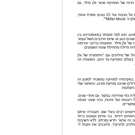
וח של המוזיקה שיצר גלן מילר, גם
וויל סלדן המנצח מנגן גם על הפסנתר ואיתו מופיעים על הבמה עוד 15 נגנים וזמרת אחת,
Mill"".
וזיקת סווינג. הוא למד פסנתר במאסטריכט בין
 בהרכבים שונים כנגן או שיזם הרכבים משל עצמו.
רותיו של גלן מילר. הופעותיו ברחבי אירופה
חה גדולה מתחילת שנות השמונים.
ם והגיע כבר לקהל של מיליונים עם "התזמורת של גלן
בעולם המוזיקה עד היום. הופעותיו זכו
ט באקדמיה למוזיקה נמשכתי לסגנון זה
ולים שניגנו מוזיקת סווינג, והאתגר שלי
הקלטות.
יה כפי שהייתה במקור. גם אחרי שנים.
 רעננות ועל איכות, ככה שאני מנסה
קוריים.
וזיקאים רבים בעלי שם. העבודה איתם
חים דורסי, בני גודמן וקאונט בייסי
תנו זה אתגר חדש ומרתק. ללא חשיבות
להיב ולהרקיד, ולהכניס את הקהל ל-