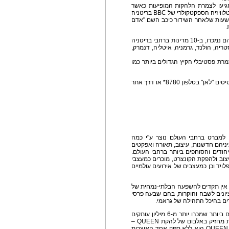
QUEEN ואדם למברט הגיעו לצמרת הלהקות המופיעות כאשר
הופיעו בפני קהל של יותר מ-12 מיליון צופים במופע הטלוויזיה הספקטקולרי של BBC בריטניה
 לרגל השנה החדשה: Rock Big Ben, ב-24 השעות שלאחר השידור כיכב השם "אדם
שנת 2015 נפתחה עם 26 הופעות שגם הכרטיסים להם נמכרו, ב-10 מדינות ברחבי בריטניה
ריה, הולנד, גרמניה, איטליה, דנמרק,
15 הופעות שכיכבו בצמרת פסטיבלי הקיץ הגדולים ביותר כמו
מכירת הכרטיסים החלה ב - 4.6.16 דרך משרד הכרטיסים "לאן" בטלפון 8780* או דרך אתר
עות המרהיב של להקת QUEEN ואדם למברט ברחבי העולם נוצר ע"י כמה
ניהם חדשנות, עיצוב, תאורה ואפקטים
חודים והסוחפים ביותר ברחבי העולם.
Stufish Pro, האחראים לעיצוב ולהפקת הקונצרט, מוכרים כמעצבי
פלויד וכן כמעצבים של אירועים עולמיים
אין תקדים להשפעה הבלתי-נמחית של
יונים לשבח והוקרות, בהם שבעה פרסי
עם מכירות שיא ולרבות אוספים של הלהיטים הגדולים ביותר שמכרו יותר מ-6 מיליון עותקים
בבריטניה בלבד, כלומר שאחד מכל שלושה משקי בית מחזיק באלבום של להקת QUEEN –
ושרשרת ארוכה של סינגלים בראש מצערי הפזמונים, QUEEN היא ללא ספק אחד האוצרות