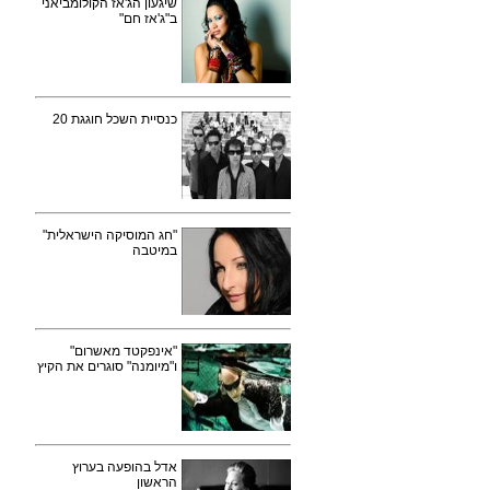
שיגעון הג'אז הקולומביאני
ב"ג'אז חם"
כנסיית השכל חוגגת 20
"חג המוסיקה הישראלית"
במיטבה
"אינפקטד מאשרום"
ו"מיומנה" סוגרים את הקיץ
אדל בהופעה בערוץ
הראשון