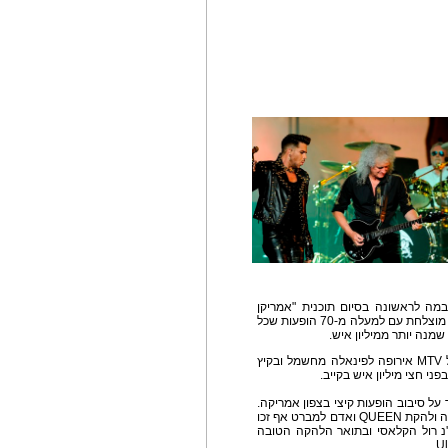
ת הבמה לראשונה בסיום תוכנית "אמריקן
איידול" במאי 2009 וזכו להכרה כלל עולמית כשותפות מוצלחת עם למעלה מ-70 הופעות שכל
מנה יותר ממיליון איש.
בשנת 2011 נפגשו שנית בתחרות פרסי המוזיקה של MTV אירופה לפינאלה מחשמל ובקיץ
ט הכריזו יחד על סיבוב הופעות קיצי בצפון אמריקה.
כל הכרטיסים לכל ה- 24 הופעות בסיבוב נמכרו בן לילה ולהקת QUEEN ואדם למברט אף זכו
 רול הקלאסי ובתואר הלהקה הטובה