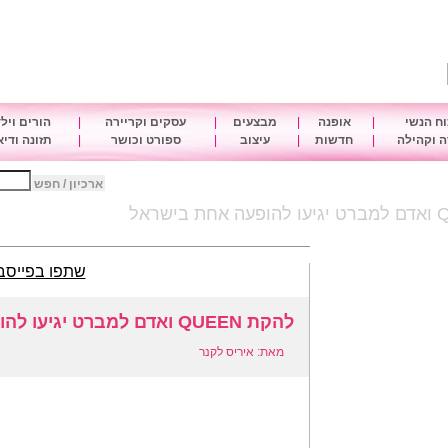
ח הנשי
|
אופנה
|
מבצעים
|
עסקים וקריירה
|
הורים ויל
 וקהילה
|
חדשות
|
עיצוב
|
ספורט וכושר
|
תזונה ודי
ארכיון / חפש
שתפו בפייסב
להקת QUEEN ואדם למברט יגיעו להופעה אחת בישראל
מאת: איריס לקנר