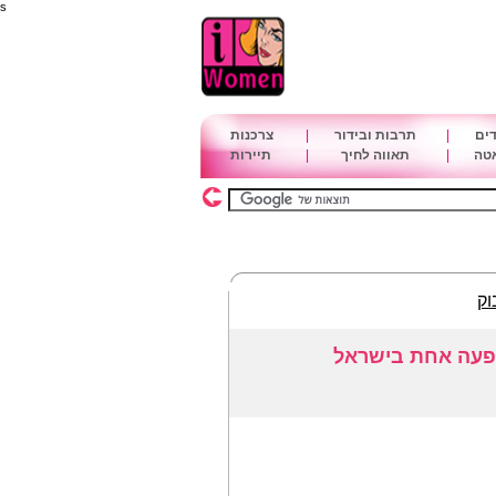
s
דים
|
תרבות ובידור
|
צרכנות
אטה
|
תאווה לחיך
|
תיירות
וק