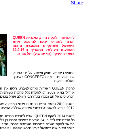
Share
לראשונה - להקת הרוק האגדית QUEEN
ואדם למברט יגיעו להופעה אחת
בישראל שתתקיים במסגרת סיבוב
ההופעות העולמי, בתאריך ה-12.9.16
בפארק הירקון (גני יהושוע), תל אביב.
המופע בישראל מופק ומשווק על ידי המפיק
אודי אפלבוים, חברת CONCERTO בשיתוף
טאלנט הפקות.
להקת QUEEN האגדית ואדם למברט חלקו א
הכרטיסים אליהם נמכרו בכל רחבי העולם וקהל צופים ש
2012 הופיעו לראשונה ברחבי אירופה שכללה הופעה בפני חצי מיליון איש בקייב.
בשנת 2014 להקת QUEEN ואדם למבר
בתואר להקת השנה בתחרות השנתית לפרסי הרוק 'נ
ביותר של השנה במשאל קוראי Ultimate Classic Rock.