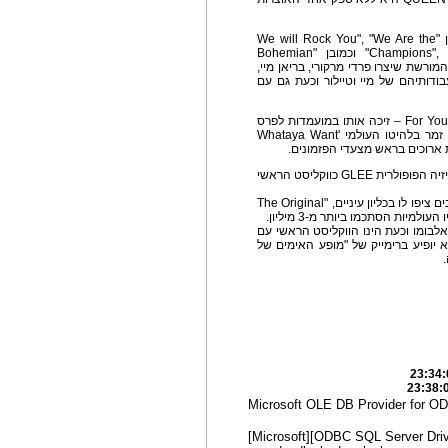
עם קטלוג שירים העומד שוב ושוב במבחן הזמן, כגון "We will Rock You", "We Are the
Champions", "Don't Stop Me Now", "Somebody to Love" וכמובן "Bohemian
ו והמורשת שיצרו פרדי מרקורי, בריאן מיי,
בודותיהם של מיי וטיילור וכעת גם עם
אלבום הבכורה של אדם למברט – For Your Entertainment – זיכה אותו במועמדות לפרס
הגראמי על הופעת הפופ הווקלית הטובה ביותר של זמר בלהיטו העולמי 'Whataya Want
בשנת 2013 הופיע למברט ככוכב אורח בסדרת הטלוויזיה הפופולרית GLEE כווקליסט הראשי
בקיץ שעבר שיחרר אדם את אלבומו השלישי, אשר רבים ציפו לו בכליון עיניים, "The Original
בומו וכעת הינו הווקליסט הראשי עם
וא יופיע ברימייק של "מופע האימים של