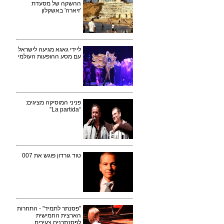
ההשקה של מסעדת
'זיארה' באשקלון
ליידי גאגא מגיעה לישראל
עם מסע ההופעות העולמי
פניני המוסיקה מציגים:
“La partida”
טוד גורדון פוגש את 007
"פסנתר לתמיד" - התחרות
הארצית החמישית
לפסנתרנים צעירים