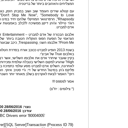
המצליחים והאהובים ביותר של בריטניה.
Rhapsody", הרפרטואר המוזיקלי שלהם יחיד במינ
רוג'ר טיילור וג'והן דיקון ממשיכה ללבלב באמצעות ע
אדם למברט.
From Me? אלבומו השני, Trespassing, כיכב שבועות ארוכים בראש מצעדי הפזמונים.
באלבום True של אביצ'י.
High" שהגיע למקום השלישי בטבלה עולמית ומכירותיו העולמיות הסתכמו ביותר מ-3 מיליון.
לאחרונה, השלים אדם למברט מסע עולמי כתמיכה באל
פליקס ג'הן בסינגל החדש של די. ג'יי סטיב איוקי. ה
רוקי" האמור לצאת לאקרנים בשלב מאוחר יותר השנה.
אסור לפספס !!!
(* צילומים : יח"צ)
נוצר:
28/06/2016 23:34:00
עודכן:
28/06/2016 23:38:00