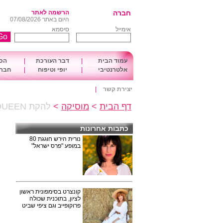
חברה
הרשמה לאתר
היום באתר 07/08/2026
אימייל
סיסמא
עמוד הבית
|
דבר העורכת
|
הכו
אלטרנטיבי
|
יופי וטיפוח
|
חברה
יצירת קשר
|
דף הבית
>
מוסיקה
>
להקת QUEEN ואדם למברט יגיעו להופעה אחת בישראל
כתבות אחרונות
נורית הירש חוגגת 80
במופע "פרס ישראל"
קונצרט בסימפונית ראשון
לציון, בתוכנית שכולה
פרוקופייב וגם ציפי שביט