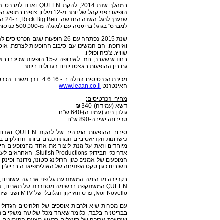
במהלך שנת 2014, להקת 
שנערך
למברט" בגוגל בריטניה עם למעלה מ-500,000 כניסות.
ואירופה. הם המשיכו עם סיבוב ההופעות לצרפת, אוסט
שוויץ, צ'כיה ופולין.
בחודש שעבר, חזרו לאירופה ל-
גם בין ההופעות באצטדיונים הגדולים ביותר.
האינטרנט
www.leaan.co.il
מחירי הכרטיסים:
דשא (עמידה)-340 ₪
גולדן רינג (עמידה)-640 ש"ח
טריבונה ישיבה-890 ש"ח
סיבוב ההופ
כישרונות הקריאטיביים המתוחכמים ביותר החולקים בי
מיוחדים וזאת על מנת ליצור את אחד מהמופעים היי
אדריכלי הבידוק ductions
המופעים של אמנים כגון הרולינג סטונז, מדונה ופינק 
חשובים כגון טקס הפתיחה של האולימפיאדה בבייג'ין.
בקריירה מדהימה המשתרעת על פני ארבעה עשורים, 
QUEEN המשתקפת ברשימה מסחררת של תארים, צ
Ivor Novello, פרס האייקון הגלובלי של MTV ושני שירים בהיכל התהילה של גראמי.