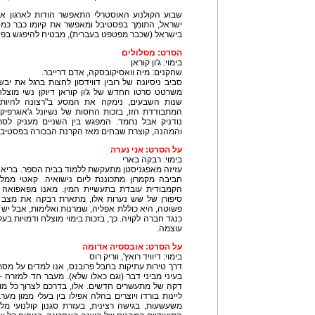
ישראל, התומך בפסטיבל ומאפשר את קיומו כבר כמס
בישראל (שכבר מפטפט בעברית), מבטיח להיפגש בפ
הסרט: מסלולים
בימוי: ג'ון קוראן
שחקנים: מיה וואסיקובסקה, אדם דרייבר.
סביב ניסיונה של רובין דווידסון לחצות ברגל את י
משרטט סרטו החדש של ג'ון קוראן דיוקן נשי מוצלח
שנות השבעים, נימקה את המסע ב"רצונה להיות
המתבודדת הזו, בזכות החסות של נשיונל ג'אוגרפי
נודניק אבל נחמד. המפגש בין השניים מעניק לס
והמהנה, קוצרת שבחים מאז הקרנת הבכורה בפסטיבל ונצי
על הסרט: אני נערה
בימוי: רבקה בארי
עזיזה מאפגניסטן מתעקשת ללמוד בבית הספר. בריאני 
חביבה מקמרון מתכוננת ליום נישואיה. קאטי ממלב
הקמבודית עובדת בתעשיית המין. מאנו מפאפואה 
סיפורן של שש נערות אלו, מתארת רבקה את מצב הנ
פשוטה, היא כוללת אפליה, שמרנות ואלימות, אבל יש 
כנגד חברה לקויה. כך, בזכות בימוי מוצלח ודמויות בע
עוצמה.
על הסרט: אובססיה אדומה
בימוי: דיוויד רואץ', ווריק רוס
דרך טירות עתיקות בחבל פרובנס, אנו למדים על מסתר
בעיני מביני דבר (וגם כאלו שלא). מעבר חד למזרח 
דקה של מתעשרים חדשים. אלו, בדרכם לצרוך כל מות
ליינות בורדו ויוצרים בהלה אפילו בין בעלי ממון מע
משעשעות, בגישה רצינית, בעזרת סגנון קולנועי 