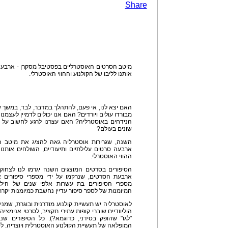
Share
מיטב הסרטים האוסטרליים בפסטיבל מסקרן - ארבעה 
אותנו לליבו של הקולנוע וההווי האוסטרלי.
האם יצא לנו, אי פעם, להתהלך במדבר, לבד, במשך שנ
מבורדו עולים ויורדים? האם אנו יכולים לדמיין לעצמנו 
הנידחים באוסטרליה? האם עצרנו לרגע לחשוב על א
שונים בעולם?
השנה, שגרירות אוסטרליה גאה להציג את מיטב ה
ארבעה סרטים עלילתיים ותיעודיים, השולחים אותנו
ההווי האוסטרלי.
הסיפורים בסרטים המוצגים השנה יגרמו לנו לצחוק,
ארבעת הסרטים, שנרקמו על ידי מספרי סיפורים א
מספרי הסיפורים בת עשרות אלפי שנים של היליד
המיומנות של לספר סיפור עדיין נחשבת כמיומנות יקרת
לאוסטרליה יש תעשיית קולנוע מודרנית ובוגרת, שמני
הוליוודיים שוברי קופות עתירי תקציב, לסרטי אנימצי
"לגו" שהופק בסידני, כדוגמא?). כל הסיפורים ש
המופלאה של תעשיית הקולנוע האוסטרלית ויוצריה, לס