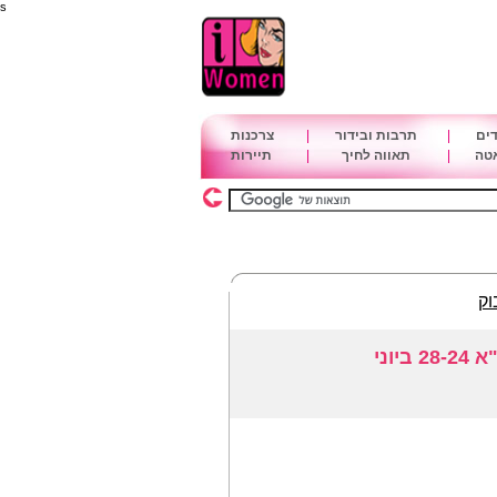
s
דים
|
תרבות ובידור
|
צרכנות
אטה
|
תאווה לחיך
|
תיירות
וק
וני