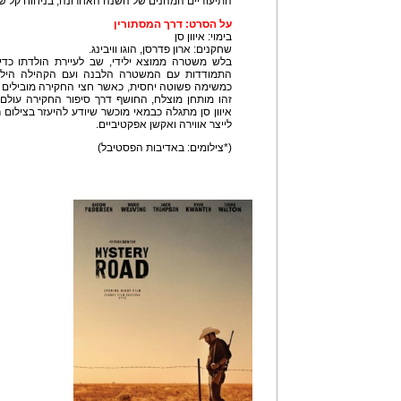
התיעודיים המהנים של השנה האחרונה, בניחוח קל של 
על הסרט: דרך המסתורין
בימוי: איוון סן
שחקנים: ארון פדרסן, הוגו וויבינג.
בלש משטרה ממוצא ילידי, שב לעיירת הולדתו כדי
התמודדות עם המשטרה הלבנה ועם הקהילה הילי
כמשימה פשוטה יחסית, כאשר חצי החקירה מובילים 
זהו מותחן מוצלח, החושף דרך סיפור החקירה עולם 
איוון סן מתגלה כבמאי מוכשר שיודע להיעזר בצילום ר
לייצר אווירה ואקשן אפקטיביים.
(*צילומים: באדיבות הפסטיבל)