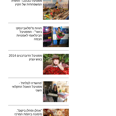
פסטיבל LEGO - החוויה
המשפחתית של הקיץ
חוויות מ"סלאביינסקי
בזאר" - הפסטיבל
הבינלאומי לאמנויות
הבמה
פסטיבל הדובדבנים 2014
בגוש עציון
'מהשדה לצלחת' -
פסטיבל האוכל החקלאי
השני
"אַהְלָן וסהלן בִּיקוּם",
מימונה ביוזמת המרכז