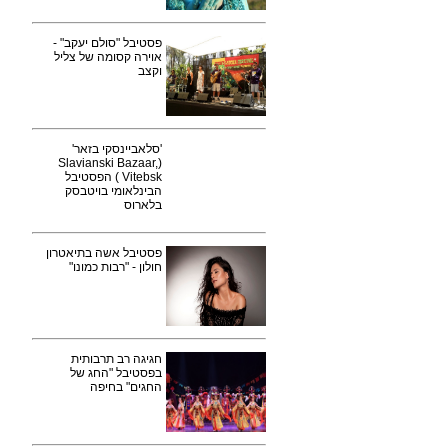
פסטיבל "סולם יעקב" -
אוירה קסומה של צליל
וקצב
'סלאביינסקי בזאר'
(Slavianski Bazaar,
Vitebsk ) הפסטיבל
הבינלאומי בויטבסק
בלארוס
פסטיבל אשה בתיאטרון
חולון - "רבות כמונו"
חגיגה רב תרבותית
בפסטיבל "החג של
החגים" בחיפה