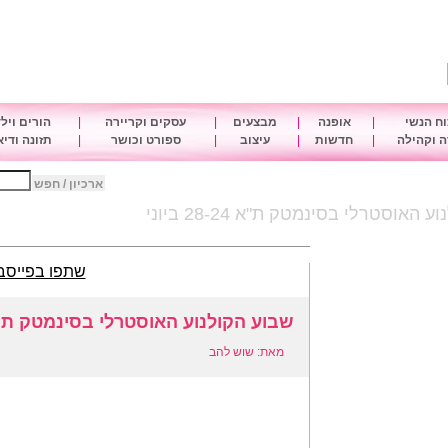
ח הנשי
|
אופנה
|
מבצעים
|
עסקים וקריירה
|
הורים ויל
 וקהילה
|
חדשות
|
עיצוב
|
ספורט וכושר
|
תזונה ודי
ארכיון / חפש
האוסטרלי בסינמטק ת"א 28-24 ביוני
שתפו בפייסב
שבוע הקולנוע האוסטרלי בסינמטק ת"א 28-24 בי
מאת: שוש להב