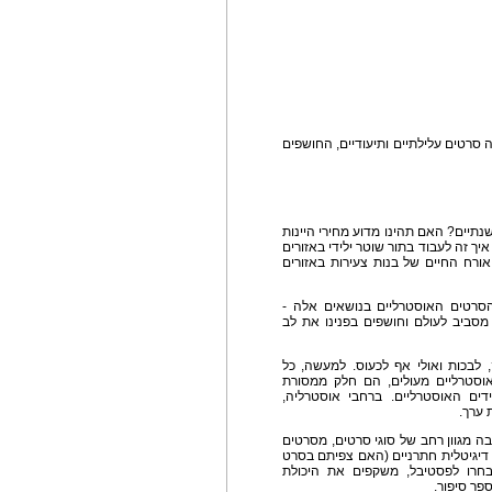
סרטים עלילתיים ותיעודיים, החושפים
תיים? האם תהינו מדוע מחירי היינות
איך זה לעבוד בתור שוטר ילידי באזורים
ורח החיים של בנות צעירות באזורים
סרטים האוסטרליים בנושאים אלה -
 מסביב לעולם וחושפים בפנינו את לב
 לבכות ואולי אף לכעוס. למעשה, כל
וסטרליים מעולים, הם חלק ממסורת
ים האוסטרליים. ברחבי אוסטרליה,
 ערך.
בה מגוון רחב של סוגי סרטים, מסרטים
ה דיגיטלית חתרניים (האם צפיתם בסרט
נבחרו לפסטיבל, משקפים את היכולת
פר סיפור.