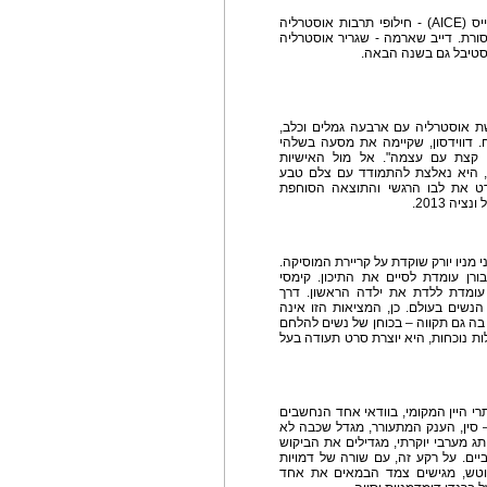
שבוע הקולנוע האוסטרלי התאפשר הודות לארגון אייס (AICE) - חילופי תרבות אוסטרליה
ורת. דייב שארמה - שגריר אוסטרליה
סטיבל גם בשנה הבאה.
בשת אוסטרליה עם ארבעה גמלים וכלב,
. דווידסון, שקיימה את מסעה בשלהי
 קצת עם עצמה". אל מול האישיות
ק, היא נאלצת להתמודד עם צלם טבע
רט את לבו הרגשי והתוצאה הסוחפת
ה 2013.
מניו יורק שוקדת על קריירת המוסיקה.
ורן עומדת לסיים את התיכון. קימסי
עומדת ללדת את ילדה הראשון. דרך
שים בעולם. כן, המציאות הזו אינה
בה גם תקווה – בכוחן של נשים להלחם
לות נוכחות, היא יוצרת סרט תעודה בעל
י היין המקומי, בוודאי אחד הנחשבים
– סין, הענק המתעורר, מגדל שכבה לא
ג מערבי יוקרתי, מגדילים את הביקוש
רביים. על רקע זה, עם שורה של דמויות
מלוטש, מגישים צמד הבמאים את אחד