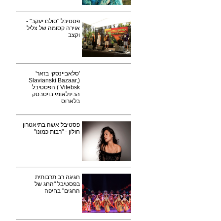
פסטיבל "סולם יעקב" -
אוירה קסומה של צליל
וקצב
'סלאביינסקי בזאר'
(Slavianski Bazaar,
Vitebsk ) הפסטיבל
הבינלאומי בויטבסק
בלארוס
פסטיבל אשה בתיאטרון
חולון - "רבות כמונו"
חגיגה רב תרבותית
בפסטיבל "החג של
החגים" בחיפה