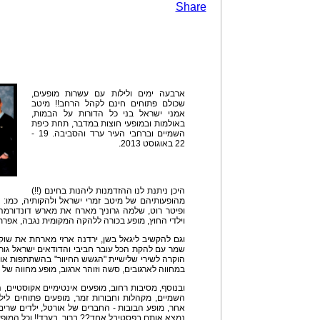
Share
ארבעה ימים ולילות עם עשרות מופעים,
שכולם פתוחים חינם לקהל הרחב!! מיטב
אמני ישראל בני כל הדורות על הבמות,
באולמות ובמופעי חוצות במדבר, תחת כיפת
השמיים וברחבי העיר ערד והסביבה. 19 -
22 באוגוסט 2013.
היכן ניתנת לנו ההזדמנות ליהנות בחינם (!!)
מהופעותיהם של מיטב זמרי ישראל ולהקותיה, כמו: 
ופיטר רוט, שלמה גרוניך מארח את מארש דונדורמה,
וילדי החוץ, מופע בכורה ללהקה המקומית נגבה, אפרת
וגם להקשיב ליגאל בשן, ירדנה ארזי מארחת את שוק
שמר עם להקת הכל עובר חביבי והדודאים ישראל גוריו
הוקרה לשירי שלישיית "הגשש החיוור" בהשתתפות אורי
במחווה לארגובים, סשה וזוהר ארגוב, מופע מחווה של יו
ובנוסף, מסיבות רחוב, מופעים אינטימיים אקוסטיים,
השמיים, מקהלות וחבורות זמר, מופעים פתוחים ליל
אחר, מופע הבובות - החברים של אורטל, ילדים שרים בי
נמצא אותם בפסטיבל אחד?? ברור, בערד!! וכל המופעי