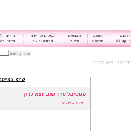
ח הנשי
|
אופנה
|
מבצעים
|
עסקים וקריירה
|
הורים ויל
 וקהילה
|
חדשות
|
עיצוב
|
ספורט וכושר
|
תזונה ודי
ארכיון / חפש
 שוב יוצא לדרך
שתפו בפייסב
פסטיבל ערד שוב יוצא לדרך
מאת: שוש להב