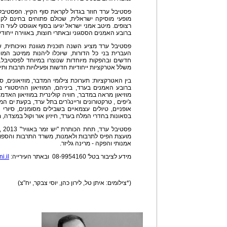
מופעי מוסיקה ישראלית, שכולם פתוחים בחינם לק
רצופים. מיטב אמני ישראל יגיעו בסוף אוגוסט לעיר ה
ברובע האמנים הססגוני ובאתרי חוצות, באווירה ייחוד
פסטיבל ערד מציע השנה תוכנית מגוונת ואיכותית, 
העברית בני כל הדורות, שיוכלו ליהנות ממיטב המו
חדשים ובהפקות מיוחדות שנוצרו במיוחד לפסטיבל. 
משלל אטרקציות ייחודיות חדשות ופעילויות תרבות ותי
בין האטרקציות: תערוכת צילומי המדבר, מוזיאונים, סד
ברובע האמנים בערד, ביניהם, המוזיאון ההיסטורי בער
מוזיאון מראה במדבר, חוויה קולינרית במוזיאון האדמה
ג'יפים , טרקטורונים וריינג'רים בתל ערד, בקעת ים ה
אופניים, טיולים עצמאיים בשבילים מסומנים, סיורי ט
בסאונות בחדרי המלח בערד, חיזיון אור וקול במצדה, מ
פסט
מועצת הפיס לתרבות ולאמנות, משרד התרבות והספורט
אמנותי והפקה - מרינה גליזר.
מידע לציבור בטל' 08-9954160 ובאתר העירייה:
i.il
(*צילומים: איתן טל, לירון כהן, יוסי צבקר, יח"צ)