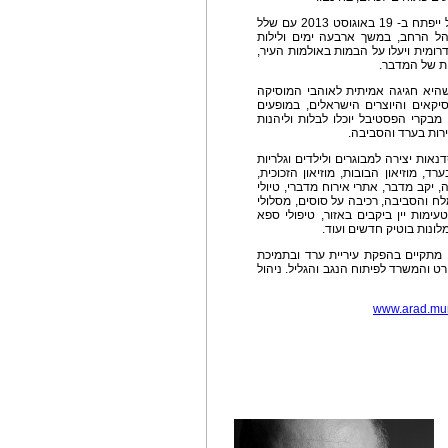
פסטיבל ערד חוזר בגדול לקראת סוף הקיץ. הפסטיבל ייפתח ב- 19 באוגוסט 2013 עם שלל
הל הרחב, במשך ארבעה ימים ולילות
דרומית ויעלו על הבמות באולמות העיר,
ית של המדבר.
שהיא חגיגה אמיתית לאוהבי המוסיקה
סיקאים והיוצרים הישראלים, במופעים
מבקרי הפסטיבל יוכלו לבלות וליהנות
ירות בערד והסביבה.
נאות יצירה למבוגרים ולילדים וגלריות
ד, מוזיאון הבובות, מוזיאון הזכוכית,
, יקב מדבר, אתרי אירוח מדברי, טיולי
מלח והסביבה, רכיבה על סוסים, מסלולי
עימות יין ביקבים באזור, טיפולי ספא
לונות בוטיק חדשים ועוד.
יבל ערד, תחת הכותרת "יש זמר באוויר" 2013 , מתקיים בהפקת עיריית ערד ובתמיכת
 והמשרד לפיתוח הנגב והגליל. ניהול
www.arad.mun