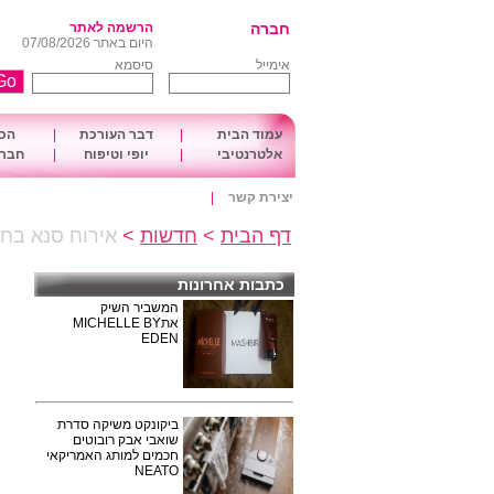
חברה
הרשמה לאתר
היום באתר 07/08/2026
אימייל
סיסמא
עמוד הבית
|
דבר העורכת
|
הכו
אלטרנטיבי
|
יופי וטיפוח
|
חברה
יצירת קשר
|
דף הבית
>
חדשות
>
אירוח סנא בחר
כתבות אחרונות
המשביר השיק
אתMICHELLE BY
EDEN
ביקונקט משיקה סדרת
שואבי אבק רובוטים
חכמים למותג האמריקאי
NEATO