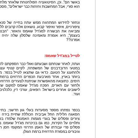
באשר הם". וכן, הסיטואציה הפולחטחת שלאחר מלחמ
הוא סורי, אבל המחשבות והזהות כבר ישראלים", מס
ונחזור לחידוש המתהווה ממש עתה בחייה של סנאא
ציפורניים, איפור ואיפור קבוע. נושאים אלה קרובים 
ומביאה את הבשורה למג'דל שאמס והאזור. "הבנות
בעצמן", היא אומרת ומאמינה שלסלון שלה יהיה 
אמרנו??
לטייל במג'דל שאמס:
ועתה, לאחר שנחתם ושבעתם ואולי כבר הספקתם לקבל 
במטעי הדובדבנים של המשפחה, לקיים קטיף עצמי 
ולהתענג על הטעם. כדאי גם שתצאו לטייל בכפר. מג
ביותר בארץ, אחד מארבעת הכפרים הדרוזים ברמת 
הימים. כתוצאה מהאפשרות שניתנת לצעירים הדרוזים
ולחזור עם תארים, הפכה מג'דל שאמס למקום שא
לישובים אחרים בישראל: רופאים, עורכי דין, כלכלני
ועוד.
בכפר נפתחו מספר מסעדות בעלי גוון חדשני, בתי 
הסאגה הלילית התל אביבית הכוללת שתיית בירה ויי
ציורים ופסלים של בוגרי מגמות האמנות שלמדו בסו
ותלויים על הקירות, כמו גם בכיכרות מג'דל שאמס. ב
פסלים פרי עבודתו של האמן הדרוזי המקומי חסן ח
וגיבורים במסורת הדרוזית ברמת הגולן.