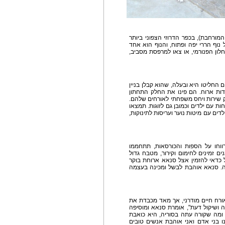
ורחבת), בכפר הדרוזי הצפוני ביותר
נוף הררי יפה ופתוח, והנוף הוא אחד
לון הפנורמי, או צאו למרפסת מסביב,
ם החליטו היא ובעלה, שהוא קבלן בניין
ידות ארוח. הם פינו את החלק התחתון
ק שירות ויחס משפחתי לאורחים שלהם.
משפחות עם ילדים וכמובן גם לזוגות. תמצאו
לדים עם מיטות נוער ועריסות לתינוקות,
רווחו על הספות והכורסאות, תתחממו
ים זמינים לחימום וקירור, מטבח גדול
ל כדאי להזמין אצל סנאא ארוחת בוקר
. סנאא אוהבת לבשל ומכינה בעצמה
רח חיים מודרני, אך מאד מכבדת את
 ושיקול דעת", אומרת סנאא ומוסיפה
ומה שקורה עתה בסוריה, היא כואבת
 בני אדם ואני אוהבת אנשים טובים