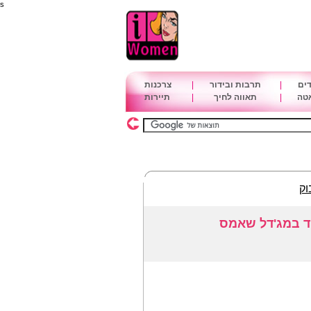
s
דים
|
תרבות ובידור
|
צרכנות
אטה
|
תאווה לחיך
|
תיירות
וק
יד במג'דל שאמס