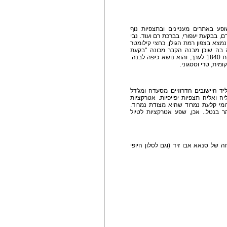
ע באתרים מעניינים ובתצפיות נוף
ם, בבקעת יעפורי, בברכת רם ועוד. נבי
נמצא בצפון רמת הגולן, כחצי קילומטר
 בה שוכן מבנה הקבר מכונה "בקעת
יעפורי", על שמו. המבנה, התחום בחומה, נבנה בשנת 1840 לערך, והוא נושא כיפה לבנה.
ית, טרי וססגוני.
 ליד היישובים הדרוזיים מסעדה ומג'דל
ה ואליה תצפיות יפייפיות. אטרקציות
ומי קלעת נמרוד שהיא מצודת נמרוד.
 בנטל.. אכן, שפע אטרקציות לטיול
 של סנאא אבו זיד (וגם לסלון היופי