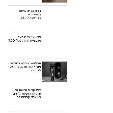
חנות שנייה למותג
האמריקאי
הנחשקGUESS
פד אינטימי מותאם
אנטומית לחזה, DD Pad®
LeoMan מחדש בסדרת
מוצרי הטיפוח לגברים של
לאונרדו
אפליקציית Leo Touch
פותחה והושקה ע"י חב'
ליאונרדו קוסמטיקה