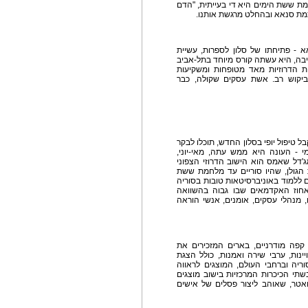
ת ששת הימים היא די בעייתית, "הדם
כמת סנאא ובהחלט מרגשת אותנו.
 - פתיחתו של סלון לספרות, עשיית
לליבה, היא עשתה קורס מיוחד בתל-אביב
 הדרוזיות מאד מטופחות ומשקיעות
ביקוש רב. אשת עסקים שקולה, כבר
טיפול יופי בסלון החדש, תוכלו לבקר
- העונה היא ממש עתה, מאי-יוני,
'דל שאמס הוא הישוב הדרוזי הצפוני
הגולן, שהיו סוריים עד מלחמת ששת
 ללמוד באוניברסיטאות טובות בסוריה
חוז האקדמאים שבו גבוה בהשוואה
ם, מנהלי עסקים, אומנים, אנשי הוראה
קפה מודרניים, בארים המזכירים את
נות, ערבי שירה ואמנות, כולל הצגת
ריה וברחבי העולם, המוצגים לראווה
שתי הכיכרות המרכזיות בישוב מוצגים
אטר, שאוהב ליצור פסלים של אישים