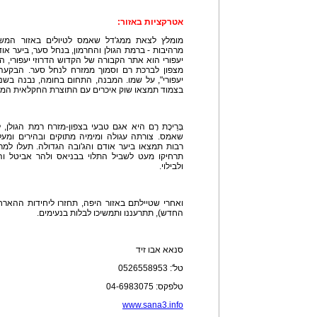
אטרקציות באזור:
מומלץ לצאת ממג'דל שאמס לטיולים באזור המשופ
מרהיבות - ברמת הגולן והחרמון, בנחל סער, ביער אוד
יעפורי הוא אתר הקבורה של הקדוש הדרוזי יעפורי, ה
מצפון לברכת רם וסמוך ממזרח לנחל סער. הבקעה
בצמוד תמצאו שוק איכרים עם התוצרת החקלאית המקומ
בְּרֵיכָת רָם היא אגם טבעי בצפון-מזרח רמת הגולן,
שאמס. צורתה עגולה ומימיה מתוקים ובהירים ומעלי
רבות תמצאו ביער אודם והג'ובה הגדולה. תעלו למר
תרחיקו מעט לשביל התלוי בבניאס ולהר אביטל והר
ולבילוי.
ואחרי שטיילתם באזור היפה, תחזרו ליחידות ההארחה
החדש), תתרעננו ותמשיכו לבלות בנעימים.
סנאא אבו זיד
טל': 0526558953
טלפקס: 04-6983075
www.sana3.info