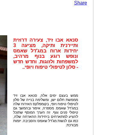
Share
סנאא אבו זיד, צעירה דרוזית
ותיירנית ותיקה, מציעה 3
יחידות ארוח במג'דל שאמס
ונופש רוגע בנוף מרהיב,
למשפחות ולזוגות. וחדש חדש
- סלון לטיפולי טיפוח ויופי..
ממש בעצם ימים אלה, סנאא אבו זיד
מממשת חלום ישן, ומשלימה בנייה של סלון
לטיפולי טיפוח ויופי, בקומפלקס האירוח שלה
במג'דל שאמס. מספרה, איפור ובהמשך גם
טיפולי פנים וגוף. זה הערך המוסף שתוכל
להציע למתארחים ביחידות ההארחה שלה,
כמו גם לנשות מג'דל שאמס והסביבה. יזמות
מבורכת.