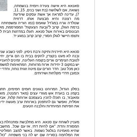
סאנאא היא אישה צעירה ויזמית בנשמתה,
נשואה, אם לשלושה (בת ושני בנים, 15, 11,
7), עדינה למראה אך אשת עסקים שיודעת
מה רצונה והיא מבצעת אותו. דרוזית
שנולדה וגרה במג'דל שאמס (כמו הוריה ומשפחתה המ
ברמת הגולן, קרוב ל"גבעת הצעקות" המפורסמת, מול 
הבונוסים באירוח אצל סנאא. תעלו במדרגות הבית לח
ותצפו היישר לגולן הסורי, קרוב קרוב במגע יד.
סנאא היא תיירנית ותיקה ורבת ניסיון. לפני כשבע שני
ובנה לא מעט בקצרין, להקים בבית בו הם גרים, יח
לטובת הצימרים וגרים בקומה העליונה, זמינים להעני
יש במקום 3 יחידות ארוח מרווחות, המתאימות ל
כאן מכל טוב: חדר הורים עם מיטה זוגית נוחה, וחדרי י
וכמובן חדרי מקלחות ושירותים.
בסלון הגדול, המרוהט בגוונים חומים חמימים, תת
בקמין בו בוערת אש מגזרי עצים (מאד רומנטי), מזגנ
ומאובזר, בו תוכלו להכין בעצמכם ארוחות קלות, אב
אסלית, ואפשר גם להתפנק בארוחת ערב מעשה ידיה
את הפיתות המיוחדות והלבנה הטעים.
מעניין לשוחח עם סנאא. היא מתלבשת ומתנהלת באו
המסורת והדת. "אם להיות דתי, אז עם שכל.. מחשבה
שהיא מאמינה בגלגול נשמות. באשר למצב הפוליטי 
את המלחמה בסוריה שם יש לה בני משפחה. "כולנו