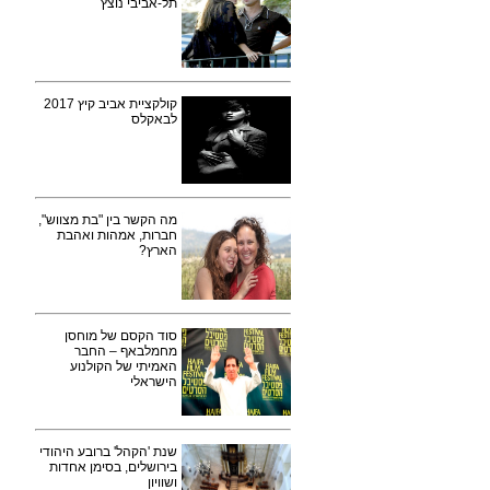
תל-אביבי נוצץ
קולקציית אביב קיץ 2017
לבאקלס
מה הקשר בין "בת מצווש",
חברות, אמהות ואהבת
הארץ?
סוד הקסם של מוחסן
מחמלבאף – החבר
האמיתי של הקולנוע
הישראלי
שנת 'הקהל' ברובע היהודי
בירושלים, בסימן אחדות
ושוויון