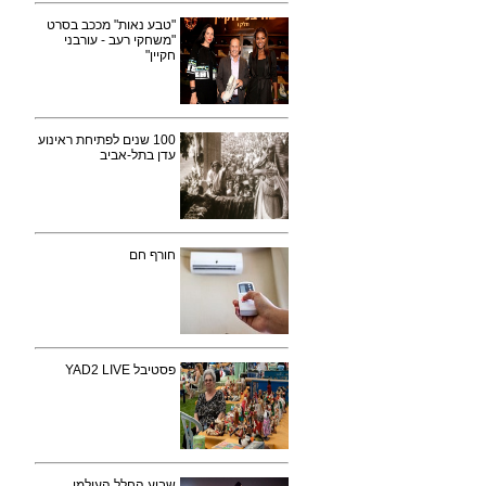
"טבע נאות" מככב בסרט
"משחקי רעב - עורבני
חקיין"
100 שנים לפתיחת ראינוע
עדן בתל-אביב
חורף חם
פסטיבל YAD2 LIVE
שבוע החלל העולמי