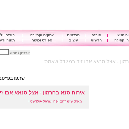
ח הנשי
|
אופנה
|
מבצעים
|
עסקים וקריירה
|
הורים ויל
 וקהילה
|
חדשות
|
עיצוב
|
ספורט וכושר
|
תזונה ודי
ארכיון / חפש
מון - אצל סנאא אבו זיד במג'דל שאמס
שתפו בפייסב
אירוח סנא בחרמון - אצל סנאא אבו ז
מאת: שוש להב ויפה ישראלי-גולדשטיין