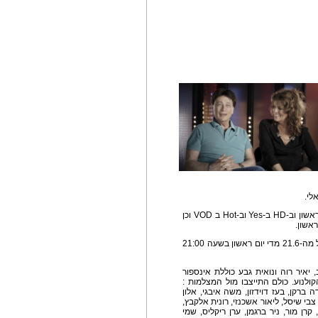
לי.
החל מה-21.6 מדי יום ראשון בשעה 21:00 בערוץ הראשון וב-HD ב-Yes וב-Hot ב VOD וכן
אשון.
הערוץ הראשון יעלה עם הסדרה "חגיגה לעיניים" החל מה-21.6 מדי יום ראשון בשעה 21:00
 יאיר רוה ונואית גבע כוללת אינספור
ולנוע. כולם התייצבו מול המצלמות :
ה ברקן, בעז דוידזון, משה איבגי, אלון
 צבי שיסל, ליאור אשכנזי, רונית אלקבץ,
 קרן מור, ניר ברגמן, ערן ריקליס, שמי