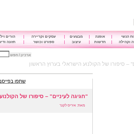
ח הנשי
|
אופנה
|
מבצעים
|
עסקים וקריירה
|
הורים ויל
 וקהילה
|
חדשות
|
עיצוב
|
ספורט וכושר
|
תזונה ודי
ארכיון / חפש
ם" – סיפורו של הקולנוע הישראלי בערוץ הראשון
שתפו בפייסב
"חגיגה לעיניים" – סיפורו של הקולנו
מאת: איריס לקנר