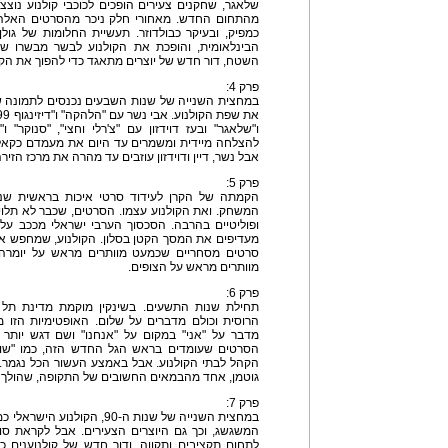
שלאגר, שחקנים צעירים הופכים לכוכבי קולנוע נוצ
מהתחום החדש. מאחורי חלק ניכר מהסרטים האלה נ
כמפיק, ובעיקר כבולדוזר. תעשיית החלומות של גו
הבינלאומית, והופכת את הקולנוע לבשר מבשרו של
השטח, דור חדש של יוצרים מתאגד כדי להפוך את הקול
פרק 4:
במחצית השנייה של שנות השבעים נכנסים לתמונה של
ו"שלאגר" ובעז דוידזון עם "צ'רלי וחצי", "סנוקר" 
להצלחה מיידית ומשמרים עד היום את מעמדם כקאלט
אבל נשר, דיין ודוידזון עוזבים עד מהרה את מרכז הזיר
פרק 5:
הקמתה של הקרן לעידוד סרטי איכות בראשית שנו
המשחק. ואת הקולנוע עצמו. הסרטים, שכבר לא תלוי
ופוליטיים בהרבה. הסכסוך הערבי ישראלי מככב על
מעדיפים את המסך הקטן בסלון. הקולנוע, שמחפש את
סרטים מסחריים שכמעט מוותרים מראש על יומרה 
מוותרים מראש על הצופים.
פרק 6:
תחילת שנות התשעים. בשינקין מוקמת מדינת תל א
הרוסית וכולם מדברים על שלום. האופטימיות הזו 
מדבר על "אני" במקום על "אנחנו" ושם דגש יותר 
הסרטים שעומדים בראש הגל החדש הזה, כמו "שורו
הקהל לבתי הקולנוע. אבל באמצע העשור הכל נגמר. 
גוטמן, אחד מהבמאים החשובים של התקופה, שהולך 
פרק 7:
המשגשג, וכך גם היוצרים הצעירים. אבל לקראת סו
לתחום תקציבים ותקווה, ודור חדש של קולנוענים כמו