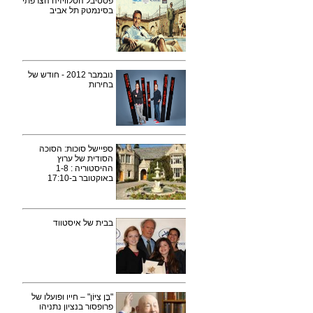
פסטיבל הטלוויזיה הצרפתי
בסינמטק תל אביב
נובמבר 2012 - חודש של
בחירות
ספיישל סוכות: הסוכה
הסודית של ערוץ
ההיסטוריה : 1-8
באוקטובר ב-17:10
בבית של איסטווד
"בֶּן צִיּוֹן" – חייו ופועלו של
פרופסור בנציון נתניהו