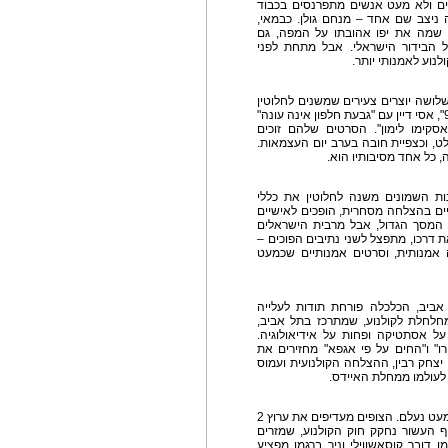
צים ולא מעט אנשים מתפרנסים בכבוד
יצב שם אחד – מנחם גולן. כבמאי,
לן שמה את יפו אהובתו על המפה, גם
 הבידור הישראלי. אבל מתחת לפני
נוע לאמנותי יותר.
ושה יוצרים צעירים שמשנים לחלוטין
את שפת הקולנוע. אבי נשר עם "הלהקה" ו"דיזינגוף 99", אסי דיין עם "גבעת חלפון אינה עונה"
ו"אסקימו לימון". הסרטים שלהם זוכים
, וכצפיית חובה בערב יום העצמאות.
ה, כל אחד מסיבותיו הוא.
ת השמונים משנה לחלוטין את כללי
ים בהצלחה מסחרית, הופכים לאישיים
 המסך הגדול, אבל מרבית הישראלים
 דרכו, מתפצל לשני נתיבים הפוכים –
אמנותית, וסרטים אמנותיים שכמעט
ביב, הכלכלה פורחת תודות לעלייה
מחלחלת לקולנוע, שמתרכז בתל אביב,
על אסתטיקה ופחות על אידיאולוגיה.
" ו"החים על פי אגפא" מחזירים את
יצחק רבין, ההצלחה הקולנועית ועמוס
לעולמו ממחלת האיידס.
במחצית השנייה של שנות ה-90, הקולנוע הישראלי כמעט נעלם. הצופים מעדיפים את ערוץ 2
ף העשור נחקק חוק הקולנוע, שמזרים
 דובר קוסאשווילי וניר ברגמן מפציע