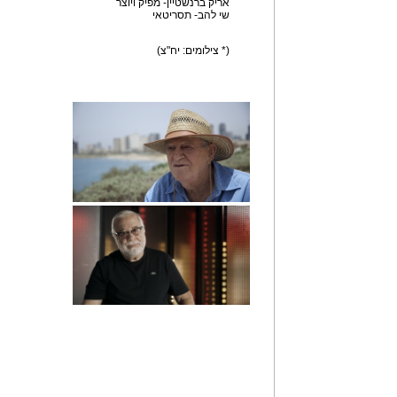
אריק ברנשטיין- מפיק ויוצר
שי להב- תסריטאי
(* צילומים: יח"צ)