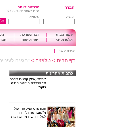
חברה
הרשמה לאתר
היום באתר 07/08/2026
אימייל
סיסמא
עמוד הבית
|
דבר העורכת
|
הכו
אלטרנטיבי
|
יופי וטיפוח
|
חברה
יצירת קשר
|
דף הבית
>
טלויזיה
>
"חגיגה לעיניי
כתבות אחרונות
אסתר (אתי) קסטרו בורכה
ע"י הרבנית הידועה חסיה
בוקעי
זוכה פרס אמי, ארון פול
מ"שובר שורות", חוזר
לטלוויזיה בדרמה מרתקת