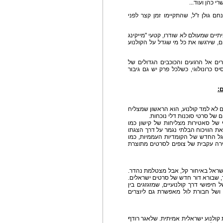
רי כהן ועוד...
ם גולן ז"ל, שהתקיימו זמן קצר לפני
תיים שמעולם לא שודרו, קטעי "מייקינג
, שירגשו את כל מי שגדל על הקולנוע
פרק, החוזרים אל הרגעים והכוכבים הגדולים של
ס כרונולוגי, כשלכל פרק יש גם גיבור
:
ר שמעולם לא למד קולנוע, הוא הראשון שמצליח
ם של סרטי סוכנות דלי נוכחות.
ל סאטירות מצליחות של קישון כמו
את הוויכוח הבלתי נגמר על דרך הצגתו
הגל החדש של הקומדיות העממיות, כמו
הירה עקבית של צופים לסרטים מתוצרת
ראל באיחור קל, אבל מצטלמת נהדר.
, שבורא דור חדש של סרטים ישראלים.
ל חיפושי דרך קולנועיים, שמזגזגים בין
ו ושל חבורת לול מאפשרת גם ליוצרים
ל תעשיית קולנוע ישראלית אמיתית. שלאגר רודף