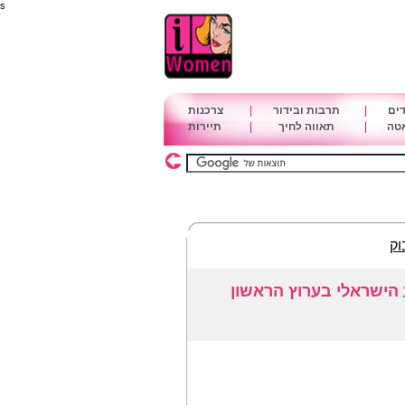
s
דים
|
תרבות ובידור
|
צרכנות
אטה
|
תאווה לחיך
|
תיירות
וק
ע הישראלי בערוץ הראשון