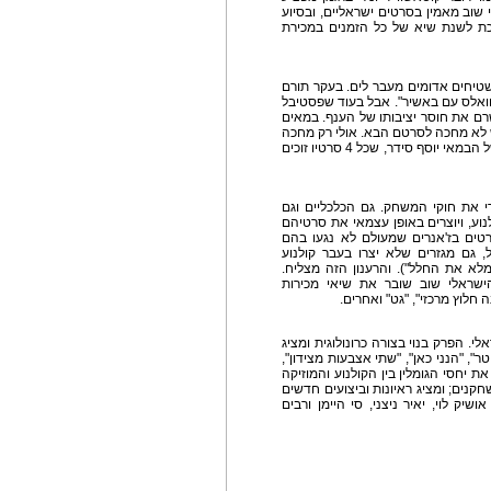
שוב מאמין בסרטים ישראליים, ובסיוע
טי שמוקם באותן שנים, שנת 2004 הופכת לשנת שיא של כל הזמנים במכירת
שטיחים אדומים מעבר לים. בעקר תורם
ו"וואלס עם באשיר". אבל בעוד שפסטיבל
 בשרם את חוסר יציבותו של הענף. במאים
 לא מחכה לסרטם הבא. אולי רק מחכה
בפינה. ועל רקע חוסר היציבות הזה בולטת הקריירה של הבמאי יוסף סידר, שכל 4 סרטיו זוכים
י את חוקי המשחק. גם הכלכליים וגם
נוע, ויוצרים באופן עצמאי את סרטיהם
סרטים בז'אנרים שמעולם לא נגעו בהם
, גם מגזרים שלא יצרו בעבר קולנוע
למלא את החלל"). והרענון הזה מצליח.
השיא של 2004, הקולנוע הישראלי שוב שובר את שיאי מכירות
חלוץ מרכזי", "גט" ואחרים.
. הפרק בנוי בצורה כרונולוגית ומציג
, "הנני כאן", "שתי אצבעות מצידון",
ת יחסי הגומלין בין הקולנוע והמוזיקה
נים; ומציג ראיונות וביצועים חדשים
שיק לוי, יאיר ניצני, סי היימן ורבים