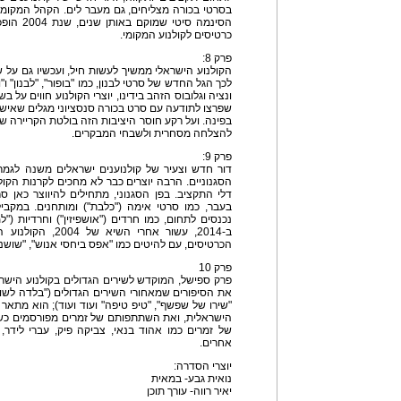
בסרטי בכורה מצליחים, גם מעבר לים. הקהל המקומי 
הסינמה סי
כרטיסים לקולנוע המקומי.
פרק 8:
הקולנוע הישראלי ממשיך לעשות חיל, ועכשיו גם על 
לכך הגל החדש של סרטי לבנון, כמו "בופור", "לבנון" 
ונציה וגלובוס הזהב בידינו, יוצרי הקולנוע חווים על
שפרצו לתודעה עם סרט בכורה סנסציוני מגלים שאיש
להצלחה מסחרית ולשבחי המבקרים.
פרק 9:
דור חדש וצעיר של קולנוענים ישראלים משנה לגמר
הסגנוניים. הרבה יוצרים כבר לא מחכים לקרנות הקול
דלי התקציב. בפן הסגנוני, מתחילים להיווצר כאן 
בעבר, כמו סרטי אימה ("כלבת") ומותחנים. במקביל
נכנסים לתחום, כמו חרדים ("אושפיזין") וחרדיות ("
ב-2014, עשור אחרי 
הכרטיסים, עם להיטים כמו "אפס ביחסי אנוש", "שושנה 
פרק 10
פרק ספישל, המוקדש לשירים הגדולים בקולנוע הישראלי
את הסיפורים שמאחורי השירים הגדולים ("בלדה לשוטר"
"שירו של שפשף", "טיפ טיפה" ועוד ועוד); הוא מתאר א
הישראלית, ואת השתתפותם של זמרים מפורסמים כשחק
של זמרים כמו אהוד בנאי, צביקה פיק, עברי לידר, או
אחרים.
יוצרי הסדרה:
נואית גבע- במאית
יאיר רווה- עורך תוכן