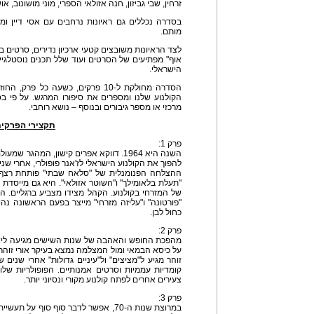
זרחין, שבי גביזון, חנה אזולאי הספרי, מוני מושונוב, אוש
בסדרה נכללים גם ראיונות נרחבים עם אסי דיין ומנח
מותם.
לצד הראיונות משובצים קטעי ארכיון נדירים, סרטים בי
אוף" מפתיעים של הסרטים ועוד שלל תכנים נוסטלגיים
הישראלי.
הסדרה מחולקת ל-10 פרקים, כשעה כל 
הקולנוע שלנו ומספרים את סיפורו המרגש. על פי בסי
מרכזי או מספר גיבורים ובנוסף – נושא רוחבי.
תקצירי הפרקים
פרק 1:
השנה היא 1964. דווקא אפרים קישון, המהג
להפוך את הקולנוע הישראלי לז'אנר פופולרי, אחרי שני
ההצלחה הפנומנלית של "סלאח שבתי" פותחת רצף ש
"תעלת בלאומילך" ו"השוטר אזולאי". היא גם מייסדת 
של המזרחי בקולנוע. הקהל מצידו מצביע ברגליים. 
"פורטונה" ו"עליזה מזרחי" מייצר בפעם הראשונה נ
כחול לבן.
פרק 2:
מהפכת החופש והאהבה של שנות השישים מגיעה ליש
על כיסא הבמאי ומול המצלמה נמצא בעיקר אורי זוהר
זוהר מגיע ל"מציצים" ול"עיניים גדולות" אחרי שנים ש
קומדיות עממיות וסרטים אמנותיים. הפופולריות של
צעירים אחרים לפתח קולנוע מקורי ונסיוני יותר.
פרק 3:
במרוצת שנות ה-70, אפשר לדבר סוף סוף ע