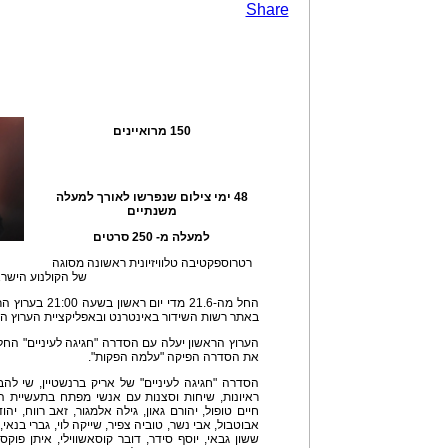
Share
150 מרואיינים
48 ימי צילום שנפרשו לאורך למעלה
משנתיים
למעלה מ- 250 סרטים
רטרוספקטיבה טלוויזיונית ראשונה מסוגה
של הקולנוע הישרא
באתר רשות השידור באינטרנט ובאפליקציית הערוץ הר
את הסדרה הפיקה "עלמה הפקות".
הסדרה "חגיגה לעיניים" של אריק ברנשטיין, שי להב,
ראיונות, שיחות וסצנות עם אנשי מפתח בתעשיית הק
חיים טופול, יהורם גאון, גילה אלמגור, זאב רווח, יהוד
אבוטבול, אבי נשר, טוביה צפיר, שייקה לוי, גברי בנאי,
ששון גבאי, יוסף סידר, דובר קוסאשווילי, איתן פוקס,