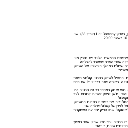
מחווה לשחקן הבוליוודי המוערך והמוערץ, שארוק חאן, בערוץ Hot Bombay (אפיק 38), שני
פשרת הבמאית הלונדונית נסרין מוני
תחקה אחרי האדם שמעבר להצלחה.
דה שצולם במהלך הופעותיו של השחקן
עריציו.
ים. התחיל לשחק בסרטי קולנוע בשנת
לוויזיה. באותה שנה כבר קיבל את פרס
תפקידו הראשון שיחק בסרט "ראג'ו ג'נטלמן" (1992) ומאז שיחק במספר רב של סרטים כמו
 ועוד. ח'אן שיחק לעתים קרובות לצד
קאג'ול.
הטלוויזיה את כישרונו בתחום המשחק,
" לצדן של קאג'ול ושילפה שטי.
 "אשוקה" אותו הפיק יחד עם השחקנית
"filmare award" שם הוא קיבל פרסים יותר מכל שחקן אחר במשך
בטקסים שונים, ביניהם: