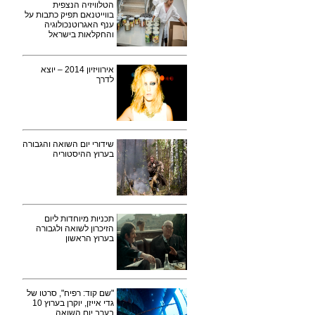
הטלוויזיה הנצפית
בווייטנאם תפיק כתבות על
ענף האגרוטנכולוגיה
והחקלאות בישראל
אירוויזיון 2014 – יוצא
לדרך
שידורי יום השואה והגבורה
בערוץ ההיסטוריה
תכניות מיוחדות ליום
הזיכרון לשואה ולגבורה
בערוץ הראשון
"שם קוד: רפיח", סרטו של
גדי אייזן, יוקרן בערוץ 10
בערב יום השואה