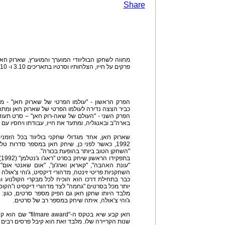
Share
פרקים על חייו, הצלחותיו וסרטיו בתאריכים 3.10 ו- 10.10 בשעה 20:00.
הפרק הראשון - "עולמו הפרטי של שארוק חאן" - מא
כביר הצצה נדירה לעולמו הפרטי של שארוק חאן ומ
הפרק השני - "העולם של שאה-רוק חאן" – סרט תעו
בארה"ב ובאנגליה, ומתעד את חייו, עבודתו ויחסיו עם מ
שארוק חאן, אחד מגדולי שחקני בוליווד בכל הזמנ
1992, כאשר לפני כן, שיחק חאן במספר סדרות ט
"השחקן הטוב ביותר בהופעת בכורה".
ב
"עונת האהבה", "קאראן וארג'ון", "אום שאנטי אום"
השחקניות פריטי זינטה, מדהורי דיקסיט, ג'והי צ'אולה ו
כבר בתחילת דרכו הוא הוכיח לכל מבקרי הקולנוע ו
יותר מכל בסרטים "גחמה" לצד מדהורי דיקסיט ו"הקוסם
מלבד היותו שחקן חאן גם הפיק מספר סרטים, כגון:
ג'והי צ'אולה, איתה שיחק במספר רב של סרטים.
חאן קבע שיא בטקס ה-
שנות הקריירה שלו. מלבד זאת הוא קיבל פרסים רבים 