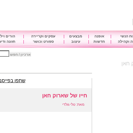
ח הנשי
|
אופנה
|
מבצעים
|
עסקים וקריירה
|
הורים ויל
 וקהילה
|
חדשות
|
עיצוב
|
ספורט וכושר
|
תזונה ודי
ארכיון / חפש
 חאן
שתפו בפייסב
חייו של שארוק חאן
מאת: טלי גולדי