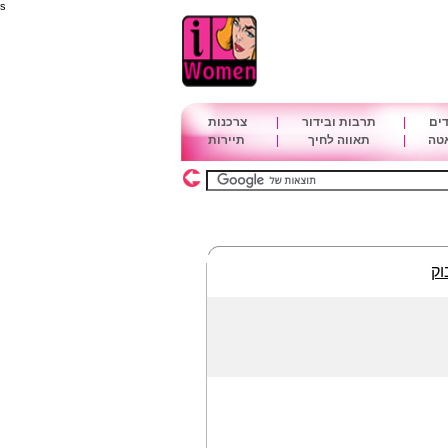
s
דים
|
תרבות ובידור
|
צרכנות
אטה
|
תאווה לחיך
|
תיירות
וק