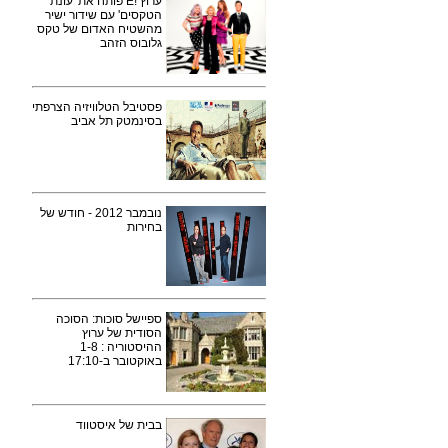
ערוץ !E פותח את 'עונת
הטקסים' עם שידור ישיר
מהשטיח האדום של טקס
גלובוס הזהב
פסטיבל הטלוויזיה הצרפתי
בסינמטק תל אביב
נובמבר 2012 - חודש של
בחירות
ספיישל סוכות: הסוכה
הסודית של ערוץ
ההיסטוריה : 1-8
באוקטובר ב-17:10
בבית של איסטווד