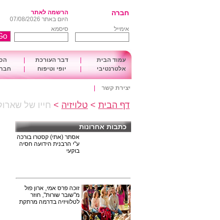
חברה
הרשמה לאתר
היום באתר 07/08/2026
אימייל
סיסמא
עמוד הבית
|
דבר העורכת
|
הכו
אלטרנטיבי
|
יופי וטיפוח
|
חברה
יצירת קשר
|
דף הבית
>
טלויזיה
>
חייו של שארוק
כתבות אחרונות
אסתר (אתי) קסטרו בורכה
ע"י הרבנית הידועה חסיה
בוקעי
זוכה פרס אמי, ארון פול
מ"שובר שורות", חוזר
לטלוויזיה בדרמה מרתקת