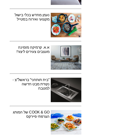
נעמן מחדש בכלי בישול
מקצועי ואירוח בסטייל
א.א. קרמיקה מזמינה
מעצבים צעירים ליצור!
"בית תותחני" בראשל"צ -
נקודת מבט חדשה
למטבח
COOK & GO של המותג
הצרפתי פיירקס