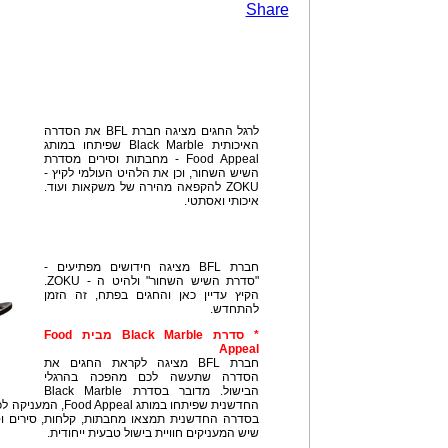
Share
לרגל החגים מציגה חברת BFL את הסדרה
האיכותית Black Marble שפיתחו במותג
Food Appeal - מחבתות וסירים מסדרת
השיש השחור, וכן את הלהיט העולמי לקיץ -
ZOKU להקפאה מהירה של משקאות ועוד.
איכותי ואסתטי.
חברת BFL מציגה חידושים מפתיעים -
"סדרת השיש השחור" ולהיט ה - ZOKU.
הקיץ עדיין כאן והחגים בפתח, זה הזמן
להתחדש.
* סדרת Black Marble מבית Food
Appeal
חברת BFL מציגה לקראת החגים את
הסדרה שתעשה לכם מהפכה בהרגלי
הבישול. מדובר בסדרת Black Marble
החדשנית שפיתחו במותג
בסדרה החדשנית תמצאו מחבתות, קלחות, סירים וסו
שיש המעניקים חוויית בישול טבעית ייחודית.