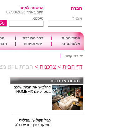
חברה
הרשמה לאתר
היום באתר 07/08/2026
אימייל
סיסמא
עמוד הבית
|
דבר העורכת
|
הכו
אלטרנטיבי
|
יופי וטיפוח
|
חברה
יצירת קשר
|
דף הבית
>
צרכנות
>
חברת BFL מציגה חידושים מפתיעים : "סדרת השיש השחור" ו - ZOKU
כתבות אחרונות
להלביש את הבית שלכם
בסטייל עם HOMEFIX
לגיל השלישי: גודלייף
השיקה סניף חדש בר"ג