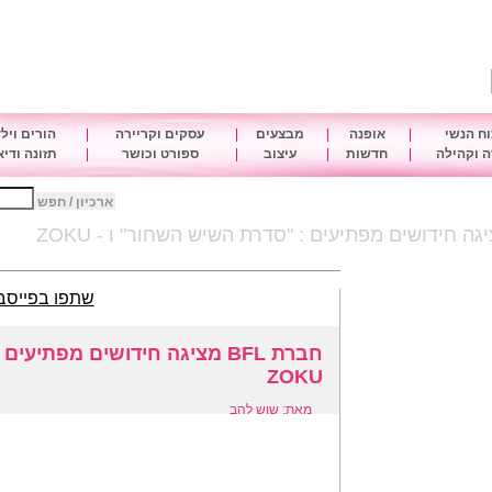
ח הנשי
|
אופנה
|
מבצעים
|
עסקים וקריירה
|
הורים ויל
 וקהילה
|
חדשות
|
עיצוב
|
ספורט וכושר
|
תזונה ודי
ארכיון / חפש
שתפו בפייסב
חברת BFL מציגה חידושים מפתי
ZOKU
מאת: שוש להב