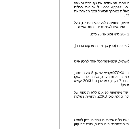
ה אחת, המאחדת את גוף הכלי והציפוי
ליחידה חזקה ועמידה ביותר. בנוסף לכך הקפידו ב- Food Appeal לייצר את הכלים
מאלית במהלך הבישול ובכך מקצרת את
ון.
נים בתחתית חדשנית, התואמת לכל סוגי הכיריים, כולל
 - המתאים לשימוש גם בתנור אפייה.
לרגל החג 30% הנחה + מתנה בשווי 149 ₪ בקניית 2 פריטים (סכין שף מבית ארקוס ספרד),
 BFL מביאה אלינו את הלהיט העולמי ZOKU, לישראל, שמאפשר לכל אחד להכין אייס
כל שצריך לעשות הוא להכניס את הכוס הפנימית של ה- ZOKUלמקפיא למשך 8 שעות ויותר,
ויים: פירות העונה, גלידה, קפה, שוקו
או קוקטיילים עם אלכוהול ומיצים טבעיים. עכשיו מחכים כ-7 דקות, במהלכן ה- ZOKU יקפיא
ענן!
ת של משקאות קפואים ללא תוספת של
צבעי מאכל מיותרים, BPA או חומרים משמרים. הערכה כוללת כוס ZOKU, תחתית נשלפת
Black Marble החדשה וכלי ה- ZOKU, כמו גם כלים איכותיים נוספים, ניתן להשיג
חלת בנימין 111 ת"א וברשתות הנבחרות: הום סנטר, רשת דה קוק