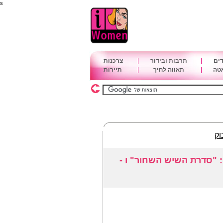
s
דים
|
תרבות ובידור
|
צרכנות
אטה
|
תאווה לחיך
|
תיירות
וק
עים : "סדרת השיש השחור" ו -