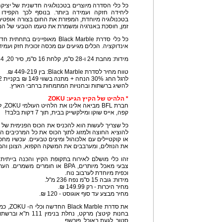
כל כלי הסדרה מיוצרים בטכנולוגיה חדשנית של יציק
בטכנולוגיה מיוחדת, המפזרת את החום בצורה אופטי
זמן, חוסכת באנרגיה ומשמרת את טעמו הטבעי של המז
כל כלי סדרת Black Marble מאופיי
אינדוקציה. הכלים מגיעים עם מכסה זכוכית חזק ועמיד
מידות: מחבת 24 ו-28 ס"מ, קלחת 16 ס"מ, סיר 20, 24 ו-28 ס"מ וסוטאז' 28 ס"מ.
טווח מחיר לסדרת Black Marble: בין 449-219 ₪.
להשיג ברשתות ובחנויות המתמחות ברחבי הארץ.
* הלהיט של הקיץ הגיע: ZOKU
חברת
קפה, אייס שוקו ומילקשייק בבית, תוך 7 דקות בלבד!
להוציא החוצה ולמזוג לתוך הכוס את כל המרכיבים הרצ
את הנוזלים, ומערבבים את המשקה הקפוא, הצונן והמר
זהו כלי מושלם לאירוח בתקופת הקיץ והכנה בייתי
וכפית מיוחדת לערבוב נוח.
מידות: גובה 15 ס"מ נפח 236 מ"ל.
מחיר היכרות - רק 149.99 ₪.
מחיר מבצע עד סוף אוגוסט - 120 ₪.
את סדרת 
בחנות קיטצ'ן מרקט, נ
סטור, לגעת באוכל, פורשף.