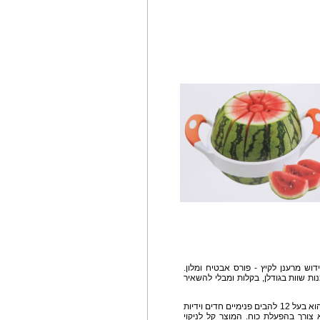
וש מרענן לקיץ - פורס אבטיח ומלון.
 החדשני פורס את האבטיח או המלון ל -12 מנות שוות בגודלן, בקלות ומבלי להשאיר
פורס האבטיח/מלון של "נעמן" עשוי מפלדת אל חלד והוא בעל 12 להבים פנימיים חדים וידיות
צורך בהפעלת כוח. המוצר קל לניקוי