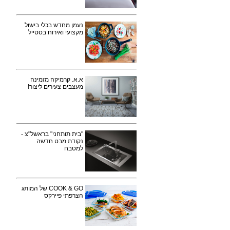
נעמן מחדש בכלי בישול
מקצועי ואירוח בסטייל
א.א. קרמיקה מזמינה
מעצבים צעירים ליצור!
"בית תותחני" בראשל"צ -
נקודת מבט חדשה
למטבח
COOK & GO של המותג
הצרפתי פיירקס