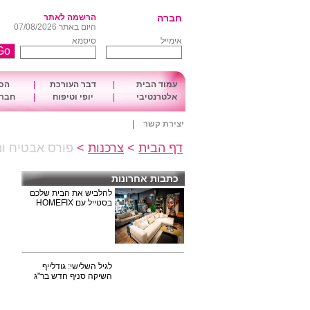
חברה
הרשמה לאתר
היום באתר 07/08/2026
אימייל
סיסמא
עמוד הבית
|
דבר העורכת
|
הכו
אלטרנטיבי
|
יופי וטיפוח
|
חברה
יצירת קשר
|
דף הבית
>
צרכנות
>
פורס אבטיח ומל
כתבות אחרונות
להלביש את הבית שלכם
בסטייל עם HOMEFIX
לגיל השלישי: גודלייף
השיקה סניף חדש בר"ג