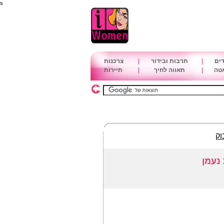
s
דים
|
תרבות ובידור
|
צרכנות
אטה
|
תאווה לחיך
|
תיירות
וק
 נעמן