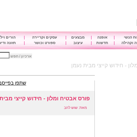
ח הנשי
|
אופנה
|
מבצעים
|
עסקים וקריירה
|
הורים ויל
 וקהילה
|
חדשות
|
עיצוב
|
ספורט וכושר
|
תזונה ודי
ארכיון / חפש
ון - חידוש קייצי מבית נעמן
שתפו בפייסב
פורס אבטיח ומלון - חידוש קייצי מבית
מאת: שוש להב