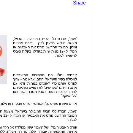
Share
'נעמן', חברת כלי הבית המובילה בישראל,
מציגה חידוש מרענן לקיץ - פורס אבטיח
ומלון. המוצר החדשני פורס את האבטיח או
המלון ל -12 מנות שוות בגודלן, בקלות ומבלי
להשאיר לכלוך.
אבטיח ומלון הם מהפירות המועדפים
לאכילה בקיץ הישראלי החם, אלא מה - צריך
לפרוס אותם כדי לאוכלם בנוחות. ודאי גם
אתם חוויתם 'שפריצים' לא רצויים כשניסיתם
לחתוך פרוסות מהם בסכין מטבח, וגם יצאו
'על העוקם'...
אז יש פיתרון פשוט קל ואסתטי - פורס אבטיח או מלון.
'נעמן', חברת כלי הבית המובילה בישראל, מציגה חיד
המוצר
לכלוך.
אחיזה, המאפשרות עבודה קלה, מהירה ויעילה, ללא 